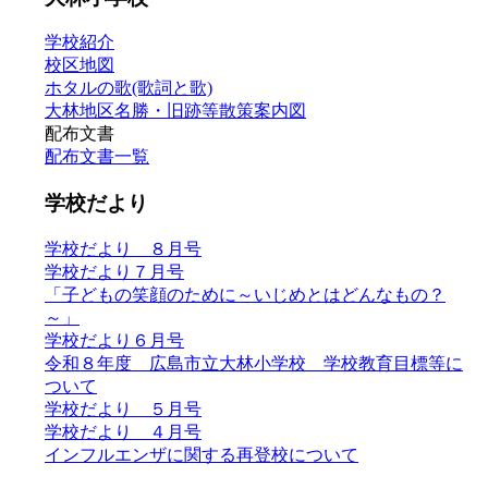
学校紹介
校区地図
ホタルの歌(歌詞と歌)
大林地区名勝・旧跡等散策案内図
配布文書
配布文書一覧
学校だより
学校だより ８月号
学校だより７月号
「子どもの笑顔のために～いじめとはどんなもの？
～」
学校だより６月号
令和８年度 広島市立大林小学校 学校教育目標等に
ついて
学校だより ５月号
学校だより ４月号
インフルエンザに関する再登校について