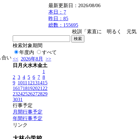
最新更新日：2026/08/06
本日：
7
昨日：85
総数：155695
校訓「素直に 明るく 元気よ
検索対象期間
年度内
すべて
し合い
<<
2026年8月
>>
日
月
火
水
木
金
土
1
2
3
4
5
6
7
8
9
10
11
12
13
14
15
16
17
18
19
20
21
22
23
24
25
26
27
28
29
30
31
行事予定
月間行事予定
年間行事予定
リンク
大林小学校