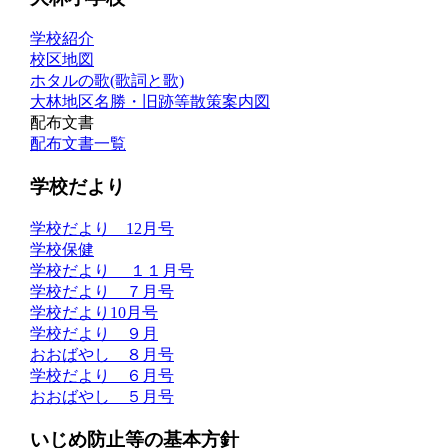
学校紹介
校区地図
ホタルの歌(歌詞と歌)
大林地区名勝・旧跡等散策案内図
配布文書
配布文書一覧
学校だより
学校だより 12月号
学校保健
学校だより １１月号
学校だより ７月号
学校だより10月号
学校だより ９月
おおばやし ８月号
学校だより ６月号
おおばやし ５月号
いじめ防止等の基本方針