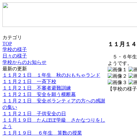
カテゴリ
１１月１４
TOP
学校の様子
日々の様子
５・６年生
学校からのお知らせ
ようです。
最新の更新
１１月２１日 １年生 秋のおもちゃランド
１１月２１日 一斉下校
１１月２１日 不審者避難訓練
【学校の様子】 20
１１月２１日 安全を願う横断幕
１１月２１日 安全ボランティアの方への感謝
の集い
１１月２１日 子供安全の日
１１月１９日 たんぽぽ学級 さかなつりをし
よう
１１月１９日 ６年生 算数の授業