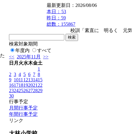
最新更新日：2026/08/06
本日：
53
昨日：59
総数：155867
校訓「素直に 明るく 元気よ
検索対象期間
年度内
すべて
た
<<
2025年11月
>>
日
月
火
水
木
金
土
1
2
3
4
5
6
7
8
9
10
11
12
13
14
15
16
17
18
19
20
21
22
23
24
25
26
27
28
29
30
行事予定
月間行事予定
年間行事予定
リンク
大林小学校