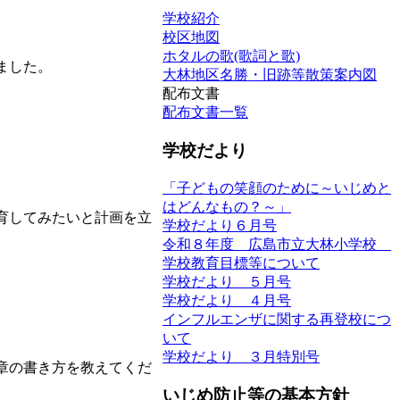
学校紹介
校区地図
ホタルの歌(歌詞と歌)
ました。
大林地区名勝・旧跡等散策案内図
配布文書
配布文書一覧
学校だより
「子どもの笑顔のために～いじめと
はどんなもの？～」
育してみたいと計画を立
学校だより６月号
令和８年度 広島市立大林小学校
学校教育目標等について
学校だより ５月号
学校だより ４月号
インフルエンザに関する再登校につ
いて
学校だより ３月特別号
章の書き方を教えてくだ
いじめ防止等の基本方針