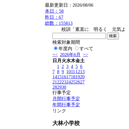
最新更新日：2026/08/06
本日：
58
昨日：67
総数：155813
校訓「素直に 明るく 元気よく」
検索対象期間
年度内
すべて
<<
2026年6月
>>
日
月
火
水
木
金
土
1
2
3
4
5
6
7
8
9
10
11
12
13
14
15
16
17
18
19
20
21
22
23
24
25
26
27
28
29
30
行事予定
月間行事予定
年間行事予定
リンク
大林小学校