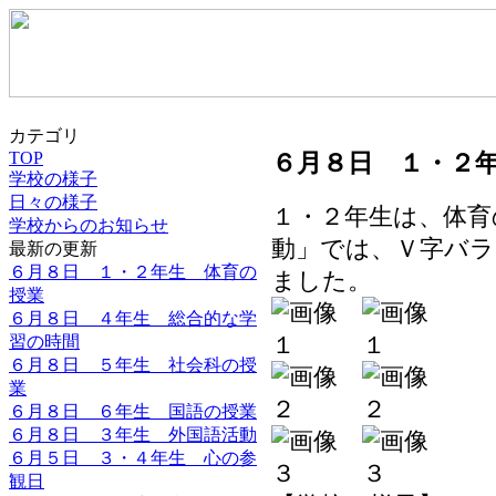
カテゴリ
TOP
６月８日 １・２
学校の様子
日々の様子
１・２年生は、体育
学校からのお知らせ
動」では、Ｖ字バ
最新の更新
６月８日 １・２年生 体育の
ました。
授業
６月８日 ４年生 総合的な学
習の時間
６月８日 ５年生 社会科の授
業
６月８日 ６年生 国語の授業
６月８日 ３年生 外国語活動
６月５日 ３・４年生 心の参
観日