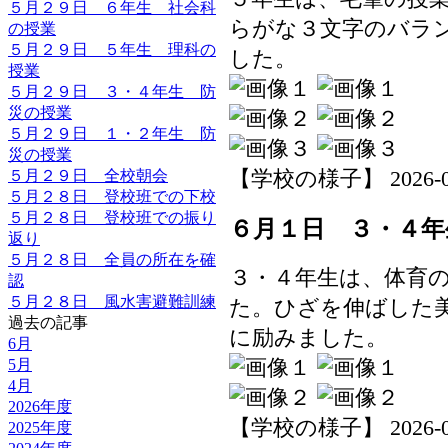
５月２９日 ６年生 社会科
らがな３文字のバラ
の授業
５月２９日 ５年生 理科の
した。
授業
５月２９日 ３・４年生 防
災の授業
５月２９日 １・２年生 防
災の授業
【学校の様子】 2026-06-0
５月２９日 全校朝会
５月２８日 登校班での下校
５月２８日 登校班での振り
６月１日 ３・４年
返り
５月２８日 全員の所在を確
３・４年生は、体育
認
５月２８日 風水害避難訓練
た。ひざを伸ばした
過去の記事
に励みました。
6月
5月
4月
2026年度
【学校の様子】 2026-06-0
2025年度