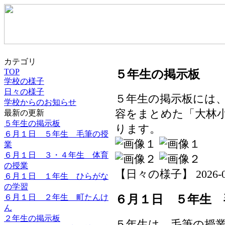
カテゴリ
TOP
５年生の掲示板
学校の様子
日々の様子
５年生の掲示板には
学校からのお知らせ
容をまとめた「大林
最新の更新
５年生の掲示板
ります。
６月１日 ５年生 毛筆の授
業
６月１日 ３・４年生 体育
の授業
【日々の様子】 2026-06-0
６月１日 １年生 ひらがな
の学習
６月１日 ２年生 町たんけ
６月１日 ５年生 
ん
２年生の掲示板
５年生は、毛筆の授