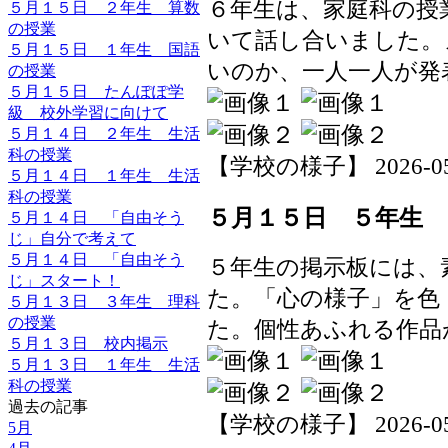
６年生は、家庭科の授
５月１５日 ２年生 算数
の授業
いて話し合いました。
５月１５日 １年生 国語
いのか、一人一人が発
の授業
５月１５日 たんぽぽ学
級 校外学習に向けて
５月１４日 ２年生 生活
科の授業
【学校の様子】 2026-05-1
５月１４日 １年生 生活
科の授業
５月１５日 ５年生 
５月１４日 「自由そう
じ」自分で考えて
５月１４日 「自由そう
５年生の掲示板には、
じ」スタート！
た。「心の様子」を色
５月１３日 ３年生 理科
の授業
た。個性あふれる作品
５月１３日 校内掲示
５月１３日 １年生 生活
科の授業
過去の記事
【学校の様子】 2026-05-1
5月