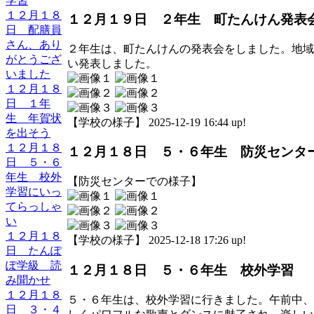
学習
１２月１８
１２月１９日 ２年生 町たんけん発表
日 配膳員
さん、あり
２年生は、町たんけんの発表会をしました。地域
がとうござ
い発表しました。
いました
１２月１８
日 １年
生 年賀状
【学校の様子】 2025-12-19 16:44 up!
を出そう
１２月１８
１２月１８日 ５・６年生 防災センタ
日 ５・６
年生 校外
【防災センターでの様子】
学習にいっ
てらっしゃ
い
１２月１８
【学校の様子】 2025-12-18 17:26 up!
日 たんぽ
ぽ学級 読
１２月１８日 ５・６年生 校外学習
み聞かせ
１２月１８
５・６年生は、校外学習に行きました。午前中、
日 ３・４