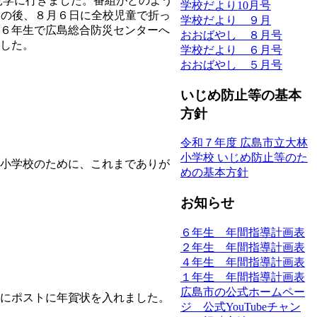
見学に行きました。番組がどのよう
学校だより10月号
その後、８月６日に全校児童で折っ
学校だより ９月
６年生で広島総合防災センターへ
おおばやし ８月号
した。
学校だより ６月号
おおばやし ５月号
いじめ防止等の基本
方針
令和７年度 広島市立大林
小学校 いじめ防止等のた
小学校のために、これまでありが
めの基本方針
お知らせ
６年生 年間指導計画表
２年生 年間指導計画表
４年生 年間指導計画表
１年生 年間指導計画表
広島市の公式ホームペー
にポストに年賀状を入れました。
ジ 公式YouTubeチャン