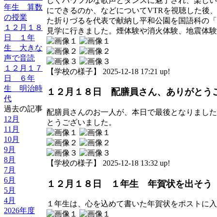
しくパワフルな歌声とダンスに魅了され、楽しい
年生 算数
にできるのか、などについてVTRを視聴した後
の授業
た折りづるを代表で献納し平和公園を国語科の「
１２月１８
見学に行きました。煙体験や消火体験、地震体験
日 １年
生 大きな
声で音読
１２月１７
【学校の様子】 2025-12-18 17:21 up!
日 ６年
生 明治時
１２月１８日 配膳員さん、ありがとう
代
過去の記事
配膳員さんのお一人が、本日で最後となりました
12月
とうございました。
11月
10月
9月
8月
【学校の様子】 2025-12-18 13:32 up!
7月
6月
１２月１８日 １年生 年賀状を出そう
5月
4月
１年生は、心を込めて書いた年賀状をポストに入
2026年度