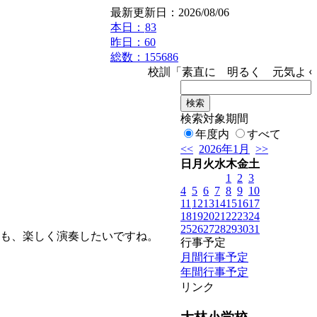
最新更新日：2026/08/06
本日：
83
昨日：60
総数：155686
校訓「素直に 明るく 元気よく」
検索対象期間
年度内
すべて
<<
2026年1月
>>
日
月
火
水
木
金
土
1
2
3
4
5
6
7
8
9
10
11
12
13
14
15
16
17
18
19
20
21
22
23
24
25
26
27
28
29
30
31
も、楽しく演奏したいですね。
行事予定
月間行事予定
年間行事予定
リンク