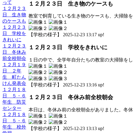
って
１２月２３日 生き物のケースも
１２月２３
日 生き物
教室で飼育している生き物のケースも、大掃除を
のケースも
１２月２３
日 学校を
【学校の様子】 2025-12-23 13:17 up!
きれいに
１２月２３
１２月２３日 学校をきれいに
日 冬休み
前全校朝会
１日の中で、全学年自分たちの教室の大掃除をし
１２月１９
日 ２年
生 町たん
けん発表会
【学校の様子】 2025-12-23 13:16 up!
１２月１８
日 ５・６
１２月２３日 冬休み前全校朝会
年生 防災
センター
本日は、冬休み前の全校朝会がありました。冬休
１２月１８
日 ５・６
年生 校外
【学校の様子】 2025-12-23 13:13 up!