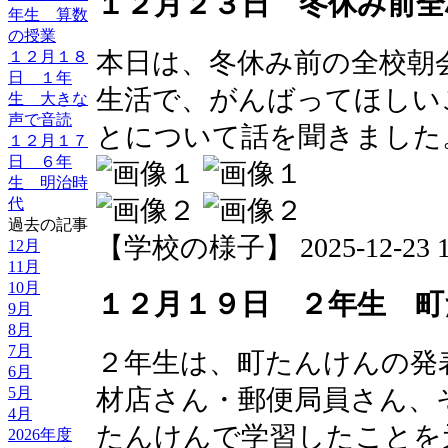
１２月２３日 冬休み前全
年生 算数
の授業
本日は、冬休み前の全校朝
１２月１８
日 １年
生活で、がんばってほしい
生 大きな
声で音読
とについて話を聞きました
１２月１７
日 ６年
生 明治時
代
過去の記事
【学校の様子】 2025-12-23 13
12月
11月
10月
１２月１９日 ２年生 町
9月
8月
7月
２年生は、町たんけんの発
6月
材店さん・郵便局員さん、
5月
4月
たんけんで学習したことを
2026年度