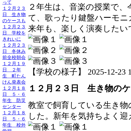
って
２年生は、音楽の授業で、
１２月２３
日 生き物
て、歌ったり鍵盤ハーモニ
のケースも
来年も、楽しく演奏したい
１２月２３
日 学校を
きれいに
１２月２３
日 冬休み
前全校朝会
１２月１９
【学校の様子】 2025-12-23 13
日 ２年
生 町たん
けん発表会
１２月２３日 生き物のケ
１２月１８
日 ５・６
年生 防災
教室で飼育している生き物
センター
１２月１８
した。新年を気持ちよく迎
日 ５・６
年生 校外