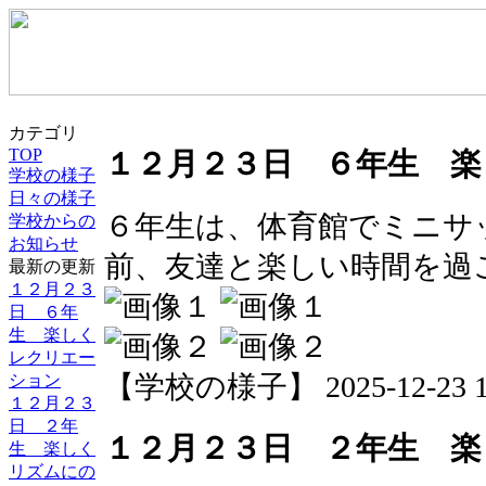
カテゴリ
TOP
１２月２３日 ６年生 
学校の様子
日々の様子
６年生は、体育館でミニサ
学校からの
お知らせ
前、友達と楽しい時間を過
最新の更新
１２月２３
日 ６年
生 楽しく
レクリエー
【学校の様子】 2025-12-23 13
ション
１２月２３
日 ２年
１２月２３日 ２年生 
生 楽しく
リズムにの