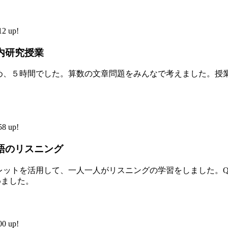
2 up!
内研究授業
め、５時間でした。算数の文章問題をみんなで考えました。授
8 up!
語のリスニング
レットを活用して、一人一人がリスニングの学習をしました。Q
めました。
0 up!