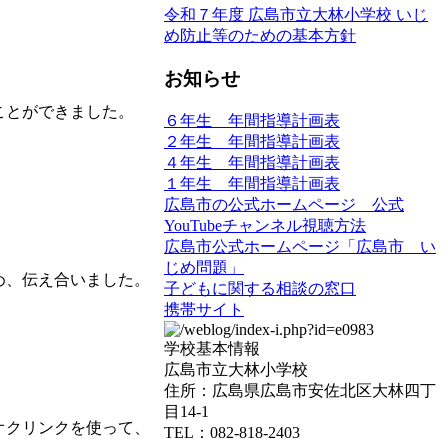
令和７年度 広島市立大林小学校 いじ
め防止等のための基本方針
お知らせ
ことができました。
６年生 年間指導計画表
２年生 年間指導計画表
４年生 年間指導計画表
１年生 年間指導計画表
広島市の公式ホームページ 公式
YouTubeチャンネル視聴方法
広島市公式ホームページ「広島市 い
じめ問題」
め、伝え合いました。
子どもに関する相談の窓口
携帯サイト
学校基本情報
広島市立大林小学校
住所：広島県広島市安佐北区大林四丁
目14-1
オクリンクを使って、
TEL：082-818-2403