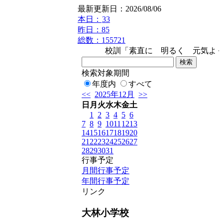
最新更新日：2026/08/06
本日：
33
昨日：85
総数：155721
校訓「素直に 明るく 元気よく」
検索対象期間
年度内
すべて
<<
2025年12月
>>
日
月
火
水
木
金
土
1
2
3
4
5
6
7
8
9
10
11
12
13
14
15
16
17
18
19
20
21
22
23
24
25
26
27
28
29
30
31
行事予定
月間行事予定
。
年間行事予定
リンク
大林小学校