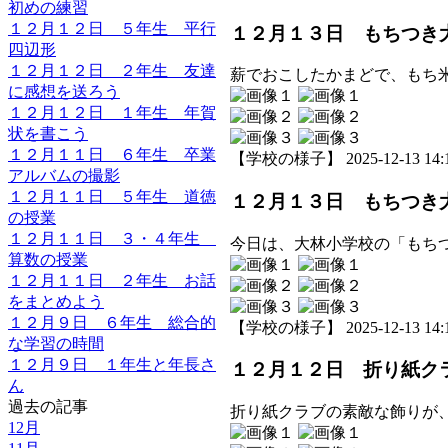
初めの練習
１２月１２日 ５年生 平行
１２月１３日 もちつき
四辺形
１２月１２日 ２年生 友達
薪でおこしたかまどで、もち
に感想を送ろう
１２月１２日 １年生 年賀
状を書こう
１２月１１日 ６年生 卒業
【学校の様子】 2025-12-13 14:1
アルバムの撮影
１２月１１日 ５年生 道徳
１２月１３日 もちつき
の授業
１２月１１日 ３・４年生
今日は、大林小学校の「もち
算数の授業
１２月１１日 ２年生 お話
をまとめよう
１２月９日 ６年生 総合的
【学校の様子】 2025-12-13 14:1
な学習の時間
１２月９日 １年生と年長さ
１２月１２日 折り紙ク
ん
過去の記事
折り紙クラブの素敵な飾りが
12月