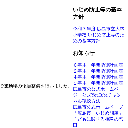
いじめ防止等の基本
方針
令和７年度 広島市立大林
小学校 いじめ防止等のた
めの基本方針
お知らせ
６年生 年間指導計画表
２年生 年間指導計画表
４年生 年間指導計画表
１年生 年間指導計画表
で運動場の環境整備を行いました。
広島市の公式ホームペー
ジ 公式YouTubeチャン
ネル視聴方法
広島市公式ホームページ
「広島市 いじめ問題」
子どもに関する相談の窓
口