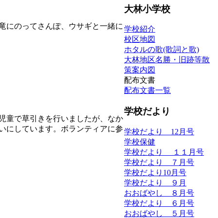
大林小学校
竜にのってさんぽ、ウサギと一緒に
学校紹介
校区地図
ホタルの歌(歌詞と歌)
大林地区名勝・旧跡等散
策案内図
配布文書
配布文書一覧
学校だより
児童で草引きを行いましたが、なか
いにしています。ボランティアに参
学校だより 12月号
学校保健
学校だより １１月号
学校だより ７月号
学校だより10月号
学校だより ９月
おおばやし ８月号
学校だより ６月号
おおばやし ５月号