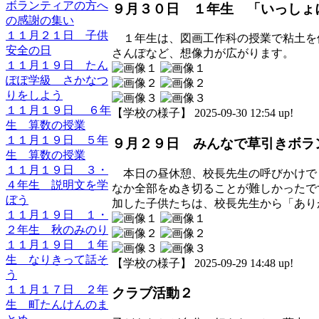
ボランティアの方へ
９月３０日 １年生 「いっしょ
の感謝の集い
１１月２１日 子供
１年生は、図画工作科の授業で粘土を
安全の日
さんぽなど、想像力が広がります。
１１月１９日 たん
ぽぽ学級 さかなつ
りをしよう
１１月１９日 ６年
【学校の様子】 2025-09-30 12:54 up!
生 算数の授業
１１月１９日 ５年
９月２９日 みんなで草引きボラ
生 算数の授業
１１月１９日 ３・
本日の昼休憩、校長先生の呼びかけで
４年生 説明文を学
なか全部をぬき切ることが難しかったで
ぼう
加した子供たちは、校長先生から「あり
１１月１９日 １・
２年生 秋のみのり
１１月１９日 １年
生 なりきって話そ
【学校の様子】 2025-09-29 14:48 up!
う
１１月１７日 ２年
クラブ活動２
生 町たんけんのま