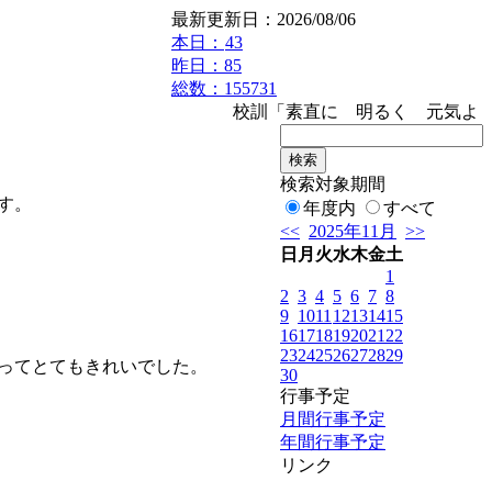
最新更新日：2026/08/06
本日：
43
昨日：85
総数：155731
校訓「素直に 明るく 元気よく」
検索対象期間
す。
年度内
すべて
<<
2025年11月
>>
日
月
火
水
木
金
土
1
2
3
4
5
6
7
8
9
10
11
12
13
14
15
16
17
18
19
20
21
22
23
24
25
26
27
28
29
ってとてもきれいでした。
30
行事予定
月間行事予定
年間行事予定
リンク