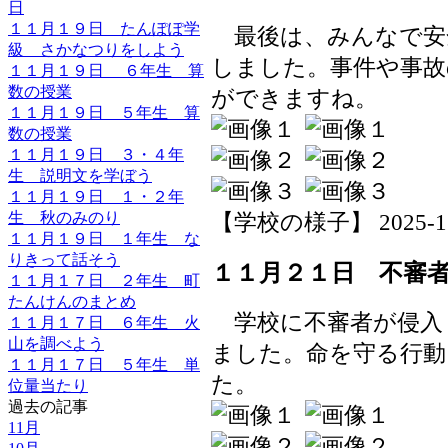
日
１１月１９日 たんぽぽ学
最後は、みんなで安
級 さかなつりをしよう
しました。事件や事故
１１月１９日 ６年生 算
数の授業
ができますね。
１１月１９日 ５年生 算
数の授業
１１月１９日 ３・４年
生 説明文を学ぼう
１１月１９日 １・２年
生 秋のみのり
【学校の様子】 2025-11-2
１１月１９日 １年生 な
りきって話そう
１１月２１日 不審
１１月１７日 ２年生 町
たんけんのまとめ
学校に不審者が侵入
１１月１７日 ６年生 火
山を調べよう
ました。命を守る行動
１１月１７日 ５年生 単
た。
位量当たり
過去の記事
11月