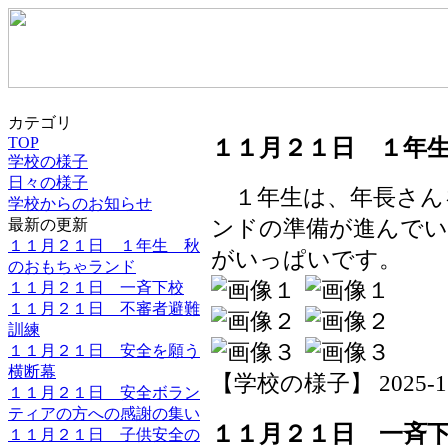
カテゴリ
１１月２１日 １年
TOP
学校の様子
日々の様子
１年生は、年長さん
学校からのお知らせ
最新の更新
ンドの準備が進んでい
１１月２１日 １年生 秋
がいっぱいです。
のおもちゃランド
１１月２１日 一斉下校
１１月２１日 不審者避難
訓練
１１月２１日 安全を願う
横断幕
【学校の様子】 2025-11-2
１１月２１日 安全ボラン
ティアの方への感謝の集い
１１月２１日 一斉
１１月２１日 子供安全の