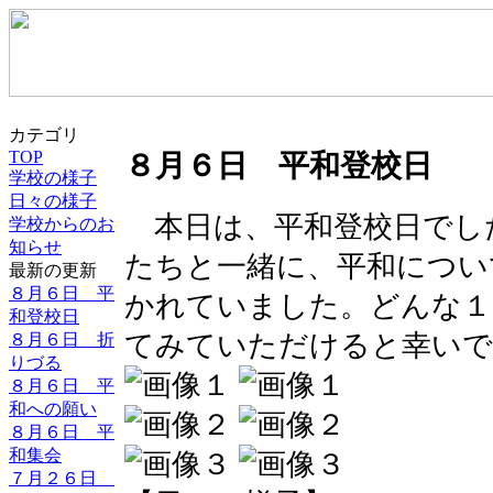
カテゴリ
TOP
８月６日 平和登校日
学校の様子
日々の様子
本日は、平和登校日でし
学校からのお
知らせ
たちと一緒に、平和につい
最新の更新
８月６日 平
かれていました。どんな１
和登校日
てみていただけると幸いで
８月６日 折
りづる
８月６日 平
和への願い
８月６日 平
和集会
７月２６日