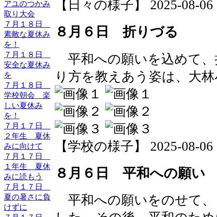
【日々の様子】 2025-08-06 11
アユのつかみ
取り大会
７月１８日
８月６日 折りづる
素敵な夏休み
を！
７月１８日
平和への願いを込めて、
安全な夏休み
り方を教えあう姿は、大林
を
７月１８日
学校朝会 楽
しい夏休み
を！
７月１７日
２年生 夏休
【学校の様子】 2025-08-06 10
みに向けて
７月１７日
１年生 夏休
８月６日 平和への願い
みに読もう
７月１７日
夏の暑さに負
平和への願いをのせて、
けずに