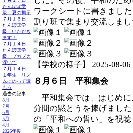
した。その後、平和のため
７月１７日
たんぽぽ学
ワークシートに書きました
級 夏の掲示
７月１６日
割り班で集まり交流しまし
たんぽぽ学
級 いただき
ます！
７月１４日
たんぽぽ学
級 プカプカ
浮いて
【学校の様子】 2025-08-06 10
７月１４日
１年生 リズ
８月６日 平和集会
ムにのって読
もう
過去の記事
平和集会では、はじめに
8月
7月
分間の黙とうを捧げました
6月
の「平和への誓い」を視聴
5月
4月
2026年度