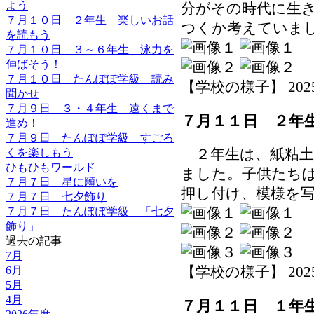
よう
分がその時代に生
７月１０日 ２年生 楽しいお話
つくか考えていま
を読もう
７月１０日 ３～６年生 泳力を
伸ばそう！
７月１０日 たんぽぽ学級 読み
【学校の様子】 2025-07
聞かせ
７月９日 ３・４年生 遠くまで
７月１１日 ２年
進め！
７月９日 たんぽぽ学級 すごろ
２年生は、紙粘土
くを楽しもう
ひもひもワールド
ました。子供たち
７月７日 星に願いを
押し付け、模様を
７月７日 七夕飾り
７月７日 たんぽぽ学級 「七夕
飾り」
過去の記事
7月
【学校の様子】 2025-07
6月
5月
4月
７月１１日 １年