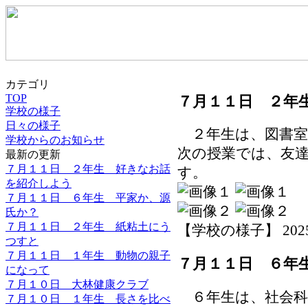
カテゴリ
TOP
７月１１日 ２年
学校の様子
日々の様子
２年生は、図書室
学校からのお知らせ
次の授業では、友
最新の更新
７月１１日 ２年生 好きなお話
す。
を紹介しよう
７月１１日 ６年生 平家か、源
氏か？
７月１１日 ２年生 紙粘土にう
【学校の様子】 2025-07
つすと
７月１１日 １年生 動物の親子
７月１１日 ６年
になって
７月１０日 大林健康クラブ
６年生は、社会科
７月１０日 １年生 長さを比べ