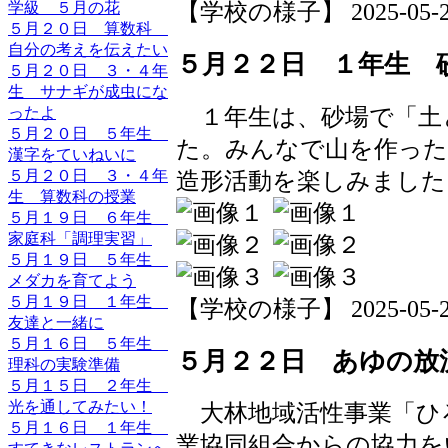
【学校の様子】 2025-05-22 
学級 ５月の花
５月２０日 算数科
自分の考えを伝えたい
５月２２日 １年生 
５月２０日 ３・４年
生 サナギが成虫にな
１年生は、砂場で「土
ったよ
５月２０日 ５年生
た。みんなで山を作った
漢字をていねいに
造形活動を楽しみました
５月２０日 ３・４年
生 算数科の授業
５月１９日 ６年生
家庭科「調理実習」
５月１９日 ５年生
メダカを育てよう
５月１９日 １年生
【学校の様子】 2025-05-22 
友達と一緒に
５月１６日 ５年生
５月２２日 あゆの放
理科の実験準備
５月１５日 ２年生
光を通してみたい！
大林地域活性事業「ひ
５月１６日 １年生
業協同組合からの協力をい