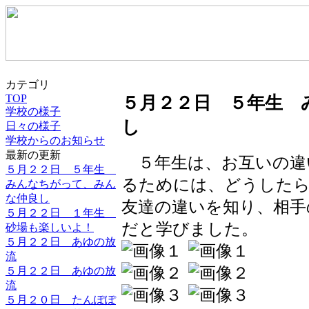
カテゴリ
TOP
５月２２日 ５年生 
学校の様子
し
日々の様子
学校からのお知らせ
最新の更新
５年生は、お互いの違
５月２２日 ５年生
るためには、どうした
みんなちがって、みん
な仲良し
友達の違いを知り、相手
５月２２日 １年生
だと学びました。
砂場も楽しいよ！
５月２２日 あゆの放
流
５月２２日 あゆの放
流
５月２０日 たんぽぽ