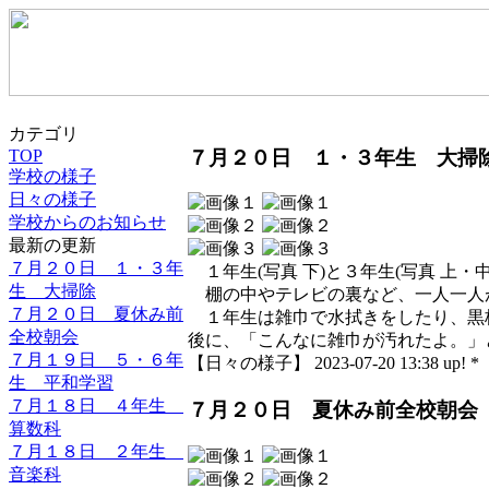
カテゴリ
７月２０日 １・３年生 大掃
TOP
学校の様子
日々の様子
学校からのお知らせ
最新の更新
７月２０日 １・３年
１年生(写真 下)と３年生(写真 上
生 大掃除
棚の中やテレビの裏など、一人一人
７月２０日 夏休み前
１年生は雑巾で水拭きをしたり、黒
全校朝会
後に、「こんなに雑巾が汚れたよ。」
７月１９日 ５・６年
【日々の様子】 2023-07-20 13:38 up! *
生 平和学習
７月１８日 ４年生
７月２０日 夏休み前全校朝会
算数科
７月１８日 ２年生
音楽科