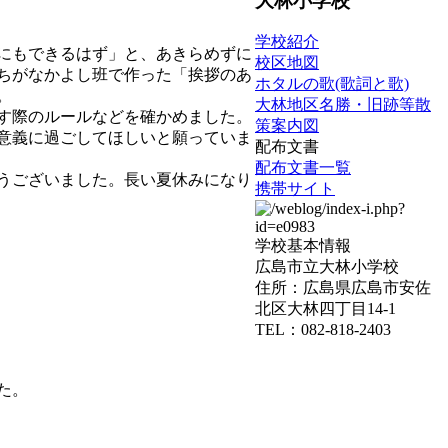
大林小学校
学校紹介
にもできるはず」と、あきらめずに
校区地図
ちがなかよし班で作った「挨拶のあ
ホタルの歌(歌詞と歌)
。
大林地区名勝・旧跡等散
す際のルールなどを確かめました。
策案内図
意義に過ごしてほしいと願っていま
配布文書
配布文書一覧
うございました。長い夏休みになり
携帯サイト
学校基本情報
広島市立大林小学校
住所：広島県広島市安佐
北区大林四丁目14-1
TEL：082-818-2403
た。