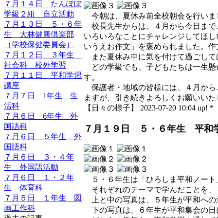
７月１４日 たんぽぽ
学級２組 自立活動
今朝は、夏休み前全校朝会を行いま
７月１３日 ５・６年
校長先生からは、４月から今日まで
生 大林健康倶楽部
いろいろなことにチャレンジしてほし
（学校保健委員会）
いうえお作文」を褒められました。作
７月１２日 ３年生
また夏休み中に気を付けて過ごして
社会科 校外学習
どの学級でも、子どもたちは一生懸
７月１１日 平和学習
す。
講座
保護者・地域の皆様には、４月から
７月７日 1年生 生
ますが、引き続きよろしくお願いいた
活科
【日々の様子】 2023-07-20 10:04 up! *
７月６日 6年生 外
国語科
７月１９日 ５・６年生 平和
７月６日 ５年生 外
国語科
７月６日 ３・４年
生 外国語活動
７月６日 １・２年
５・６年生は「ひろしま平和ノート
生 体育科
それぞれのテーマで学んだことを、
７月５日 １年生 図
上と中の写真は、５年生が平和への
画工作科
下の写真は、６年生が平和集会の日