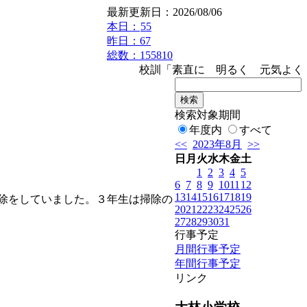
最新更新日：2026/08/06
本日：
55
昨日：67
総数：155810
校訓「素直に 明るく 元気よく」
検索対象期間
年度内
すべて
<<
2023年8月
>>
日
月
火
水
木
金
土
1
2
3
4
5
6
7
8
9
10
11
12
13
14
15
16
17
18
19
除をしていました。３年生は掃除の
20
21
22
23
24
25
26
27
28
29
30
31
行事予定
月間行事予定
年間行事予定
リンク