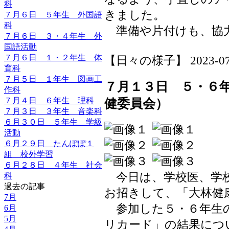
科
きました。
７月６日 ５年生 外国語
科
準備や片付けも、協
７月６日 ３・４年生 外
国語活動
７月６日 １・２年生 体
【日々の様子】 2023-07-14
育科
７月５日 １年生 図画工
７月１３日 ５・６
作科
７月４日 ６年生 理科
健委員会）
７月３日 ３年生 音楽科
６月３０日 ５年生 学級
活動
６月２９日 たんぽぽ１
組 校外学習
６月２８日 ４年生 社会
今日は、学校医、学校
科
過去の記事
お招きして、「大林健
7月
参加した５・６年生
6月
5月
リカード」の結果につ