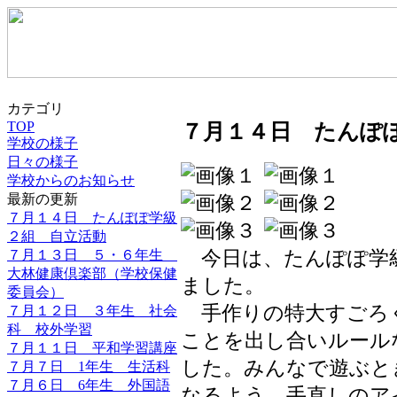
カテゴリ
TOP
７月１４日 たんぽ
学校の様子
日々の様子
学校からのお知らせ
最新の更新
７月１４日 たんぽぽ学級
２組 自立活動
今日は、たんぽぽ学級
７月１３日 ５・６年生
大林健康倶楽部（学校保健
ました。
委員会）
手作りの特大すごろ
７月１２日 ３年生 社会
科 校外学習
ことを出し合いルール
７月１１日 平和学習講座
した。みんなで遊ぶと
７月７日 1年生 生活科
７月６日 6年生 外国語
なるよう、手直しのア