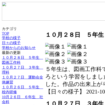
カテゴリ
TOP
１０月２８日 ５年生
学校の様子
日々の様子
学校からのお知らせ
最新の更新
１０月２８日 ５年生
図画工作科
１０月２７日 ３年生
５年生は、図画工作科
理科
ろという学習をしまし
１０月２７日 運動会全
体練習
した。作品の出来上が
１０月２６日 ５年生
【日々の様子】 2021-10-28
校内研修
10月２６日 ６年生 社
会科
１０月２７日 ３年生