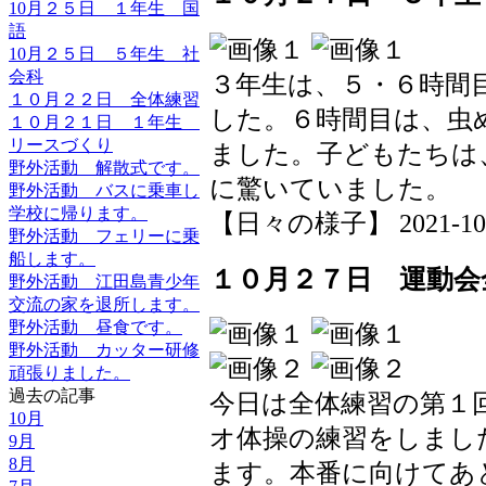
10月２５日 １年生 国
語
10月２５日 ５年生 社
会科
３年生は、５・６時間
１０月２２日 全体練習
した。６時間目は、虫
１０月２１日 １年生
リースづくり
ました。子どもたちは
野外活動 解散式です。
に驚いていました。
野外活動 バスに乗車し
学校に帰ります。
【日々の様子】 2021-10-27
野外活動 フェリーに乗
船します。
１０月２７日 運動会
野外活動 江田島青少年
交流の家を退所します。
野外活動 昼食です。
野外活動 カッター研修
頑張りました。
過去の記事
今日は全体練習の第１
10月
オ体操の練習をしまし
9月
8月
ます。本番に向けてあ