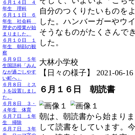
そして、いよいよ「ごち
６月１４日 ４
年生 理科
自分のつくりたいものを
６月１１日 ６
した。ハンバーガーやウ
年生 社会科
歴史の授業が始
そうなものがたくさんで
まりました。
６月１０日 １
した。
年生 朝顔の観
察
６月９日 ５年
大林小学校
生国語科「みん
【日々の様子】 2021-06-16 13
なが過ごしやす
い町へ」
６月８日 ミス
６月１６日 朝読書
トを設置しまし
た。
６月８日 ３・
４年生 体育
朝は、朝読書から始まりま
６月７日 １年
生 掃除
して読書をしています。
６月７日 ３年