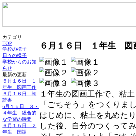
カテゴリ
TOP
６月１６日 １年生 図
学校の様子
日々の様子
学校からのお知
らせ
最新の更新
６月１６日 １
年生 図画工作
１年生の図画工作で、粘土
６月１６日 朝
読書
「ごちそう」をつくりま
6月１５日 ３・
４年生 総合的
はじめに、粘土を丸めた
な学習の時間
した後、自分のつくって
６月１５日 ２
年生 国語