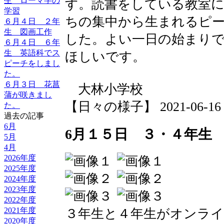
生 ローマ字の
す。読書をしている教室
学習
ちの集中から生まれるピ
６月４日 ２年
生 図画工作
した。よい一日の始まり
６月４日 ６年
生 英語科でス
ほしいです。
ピーチをしまし
た。
６月３日 花菖
大林小学校
蒲が咲きまし
【日々の様子】 2021-06-16 08
た。
過去の記事
6月
6月１５日 ３・４年生
5月
4月
2026年度
2025年度
2024年度
2023年度
2022年度
2021年度
３年生と４年生がオンラ
2020年度