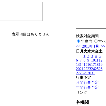
表示項目はありません
検索対象期間
年度内
すべ
<<
2013年1月
>>
日
月
火
水
木
金
土
1
2
3
4
5
6
7
8
9
10
11
12
13
14
15
16
17
18
19
20
21
22
23
24
25
26
27
28
29
30
31
行事予定
月間行事予定
年間行事予定
リンク
各機関