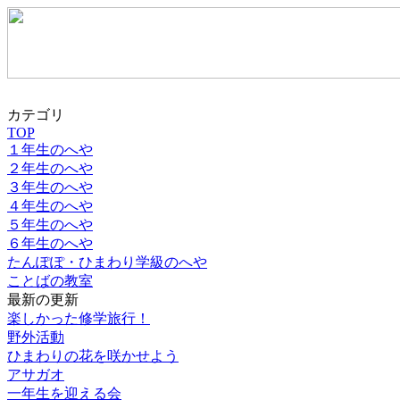
カテゴリ
TOP
１年生のへや
２年生のへや
３年生のへや
４年生のへや
５年生のへや
６年生のへや
たんぽぽ・ひまわり学級のへや
ことばの教室
最新の更新
楽しかった修学旅行！
野外活動
ひまわりの花を咲かせよう
アサガオ
一年生を迎える会