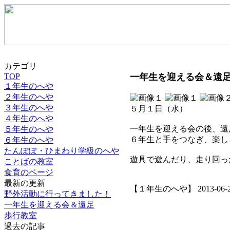
カテゴリ
TOP
一年生を迎える会＆遠
１年生のへや
２年生のへや
３年生のへや
５月１日（水）
４年生のへや
一年生を迎える会の後、遠
５年生のへや
６年生と手をつなぎ、楽し
６年生のへや
たんぽぽ・ひまわり学級のへや
遊具で遊んだり、走り回っ
ことばの教室
食育のページ
最新の更新
【１年生のへや】 2013-06-21 
野外活動に行ってきました！
一年生を迎える会＆遠足
歩行教室
過去の記事