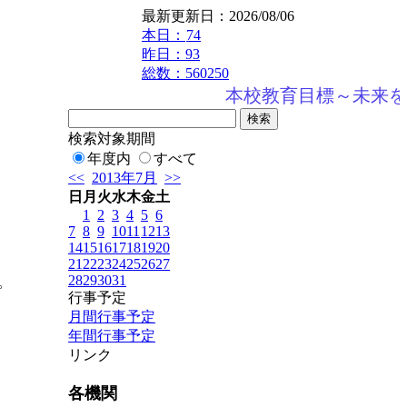
最新更新日：2026/08/06
本日：
74
昨日：93
総数：560250
本校教育目標～未来を
検索対象期間
年度内
すべて
<<
2013年7月
>>
日
月
火
水
木
金
土
1
2
3
4
5
6
7
8
9
10
11
12
13
14
15
16
17
18
19
20
21
22
23
24
25
26
27
28
29
30
31
。
行事予定
月間行事予定
年間行事予定
リンク
各機関