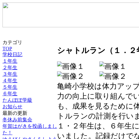
カテゴリ
シャトルラン（１．２
TOP
学校日記
１年生
２年生
３年生
４年生
亀崎小学校は体力アッ
５年生
６年生
力の向上に取り組んで
たんぽぽ学級
も、成果を見るために
お知らせ
最新の更新
トルランの計測を行い
冬休み前集会
１・２年生は、６年生
年賀はがきを投函しまし
た！
いました。記録だけで