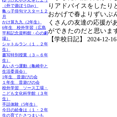
ゆうびんやさんをしよう
りアドバイスをしたり
（外で遊ぼうDay）
亀っ子俳句マスター１２
おかげで春よりずいぶ
月
くさんの友達の応援が
かけ算九九（2年生）
6年生 校外学習（広島
ができたのだと思いま
平和記念資料館・心の劇
【学校日記】 2024-12-16 1
場）
シャトルラン（１．２年
生）
書写特別授業（３～６年
生）
あいさつ運動（亀崎中と
生活委員会）
1年生 昔遊びの会
１年生 昔遊びの会
校外学習 ソース工場・
こども文化科学館（３年
生）
手話体験（5年生）
今日の給食は（１・２年
生の育てたさつまいも