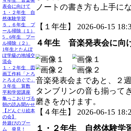
４年生 音楽発
ノートの書き方も上手に
表会に向けて
１・２年生 自
然体験学習
５，６年生 プ
【１年生】 2026-06-15 18:3
ール掃除（１）
5，6年生 プー
４年生 音楽発表会に向
ル掃除（２）
1年生とたんぽ
ぽ学級の地域交
流会
１・２年生 図
画工作科「とろ
音楽発表会まであと、２
とろえのぐで」
３年生 算数
タンブリンの音も揃って
平和学習講座
亀っこおりづる
磨きをかけます。
朝の読み聞かせ
【４年生】 2026-06-15 18:2
【どんぐり絵本
の会】
外遊びのブー
１・２年生 自然体験学
ム 発見！