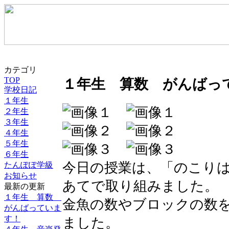
カテゴリ
TOP
１年生 算数 がんばっ
学校日記
１年生
２年生
３年生
４年生
５年生
６年生
今日の授業は、「のこり
たんぽぽ学級
お知らせ
あてで取り組みました。
最新の更新
１年生 算数
金魚の数やブロックの数
がんばっていま
す！
ました。