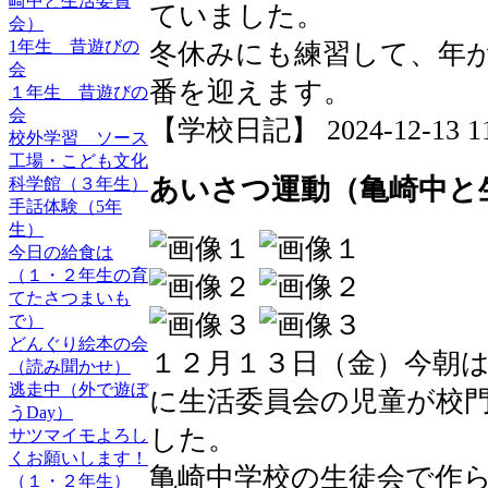
崎中と生活委員
ていました。
会）
1年生 昔遊びの
冬休みにも練習して、年
会
番を迎えます。
１年生 昔遊びの
会
【学校日記】 2024-12-13 11:
校外学習 ソース
工場・こども文化
あいさつ運動（亀崎中と
科学館（３年生）
手話体験（5年
生）
今日の給食は
（１・２年生の育
てたさつまいも
で）
どんぐり絵本の会
１２月１３日（金）今朝
（読み聞かせ）
逃走中（外で遊ぼ
に生活委員会の児童が校
うDay）
した。
サツマイモよろし
くお願いします！
亀崎中学校の生徒会で作
（１・２年生）