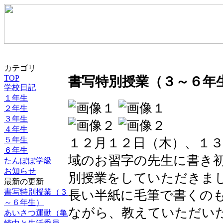
カテゴリ
TOP
書写特別授業（３～６年
学校日記
１年生
２年生
３年生
４年生
５年生
１２月１２日（木）、１
６年生
域のお習字の先生に書き
たんぽぽ学級
お知らせ
別授業をしていただきま
最新の更新
書写特別授業（３
長い半紙に毛筆で書くの
～６年生）
ながら、教えていただい
あいさつ運動（亀