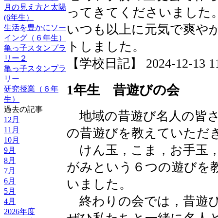
月の見え方と太陽
ってきてくださいました
(6年生）
いつも以上に元気で爽や
生活を豊かにソー
イング（６年生）
トしました。
亀っ子スタンプラ
リー２
【学校日記】 2024-12-13 11:
亀っ子スタンプラ
リー
1年生 昔遊びの会
研究授業（６年
生）
過去の記事
地域の昔遊び名人の皆さ
12月
11月
の昔遊びを教えていただ
10月
けん玉，こま，お手玉，
9月
8月
がみという６つの遊びを
7月
6月
いました。
5月
終わりの会では，昔遊び
4月
2026年度