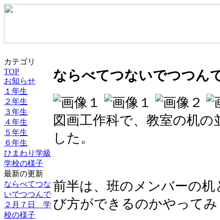
カテゴリ
TOP
ならべてつないでつつん
お知らせ
１年生
２年生
３年生
図画工作科で、教室の机の
４年生
５年生
した。
６年生
ひまわり学級
学校の様子
最新の更新
前半は、班のメンバーの机
ならべてつな
いでつつんで
び方ができるのかやってみ
２月７日 学
校の様子