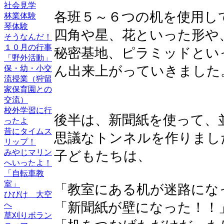
社会見学
各班５～６つの机を使用し
林業体験
琴体験
四角や星、花といった形や
そうなんだ！
１０月の行事
秘密基地、ピラミッドとい
「野外活動」
ん出来上がっていきました
保・幼・小交
流授業（狩留
家保育園との
交流）
校外学習に行
後半は、新聞紙を使って、
ったよ
昔にタイムス
思議なトンネルを作りまし
リップ！
みやじマリン
子どもたちは、
へいったよ！
「自転車教
室」
「教室にある机が迷路にな
ひびけ 大空
「新聞紙が壁になった！！
へ
草刈りボラン