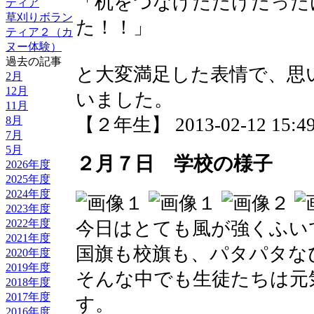
「机をつなげただけだった
ティア
草刈りボラン
た！！」
ティア２（カ
ヌー体験）
過去の記事
と大変満足した表情で、思
2月
12月
いました。
11月
8月
【２年生】 2013-02-12 15:49
7月
5月
２月７日 学校の様子
2026年度
2025年度
2024年度
2023年度
2022年度
今日はとても風が強くふい
2021年度
国旗も校旗も、パタパタな
2020年度
2019年度
そんな中でも生徒たちは元
2018年度
2017年度
す。
2016年度