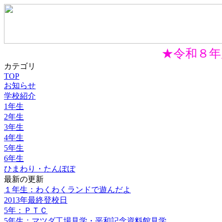
★令和８年
カテゴリ
TOP
お知らせ
学校紹介
1年生
2年生
3年生
4年生
5年生
6年生
ひまわり・たんぽぽ
最新の更新
１年生：わくわくランドで遊んだよ
2013年最終登校日
5年：ＰＴＣ
5年生：マツダ工場見学・平和記念資料館見学