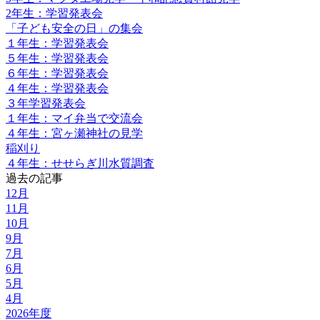
2年生：学習発表会
「子ども安全の日」の集会
１年生：学習発表会
５年生：学習発表会
６年生：学習発表会
４年生：学習発表会
３年学習発表会
１年生：マイ弁当で交流会
４年生：宮ヶ瀬神社の見学
稲刈り
４年生：せせらぎ川水質調査
過去の記事
12月
11月
10月
9月
7月
6月
5月
4月
2026年度