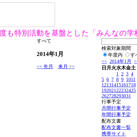
度も特別活動を基盤とした「みんなの学
すべて
検索対象期間
2014年1月
年度内
す
<<
2014年1月
>
<< 先月
来月 >>
日
月
火
水
木
金
土
1
2
3
4
5
6
7
8
9
10
11
12
13
14
15
16
17
18
19
20
21
22
23
24
25
26
27
28
29
30
31
行事予定
月間行事予定
年間行事予定
配布文書
配布文書一覧
携帯サイト