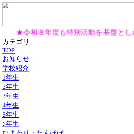
★令和８年度も特別活動を基盤と
カテゴリ
TOP
お知らせ
学校紹介
1年生
2年生
3年生
4年生
5年生
6年生
ひまわり・たんぽぽ