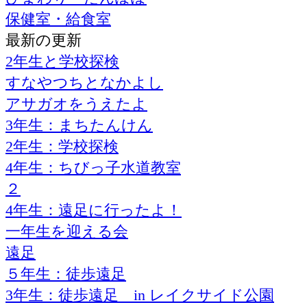
保健室・給食室
最新の更新
2年生と学校探検
すなやつちとなかよし
アサガオをうえたよ
3年生：まちたんけん
2年生：学校探検
4年生：ちびっ子水道教室
２
4年生：遠足に行ったよ！
一年生を迎える会
遠足
５年生：徒歩遠足
3年生：徒歩遠足 in レイクサイド公園