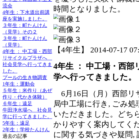
流会
時間となりました。
4年生：下水道出前講
座を実施しました。
３年生：町たんけん
（見学）その２
３年生：町たんけん
（見学）
【4年生】 2014-07-17 07:
4年生 ： 中工場・西部
リサイクルプラザへ
社会見学へ行ってきま
4年生 ： 中工場・西
した。
学へ行ってきました。
プールの生き物調査
1年生：運動会
５年生：米作り（あぜ
6月16日（月）西部リ
作り・代かき体験）
局中工場に行き, ごみ
６年生：遠足
牛田浄水場へ 社会見
いただきました。どちら
学に行ってきました。
かりやすく案内してくだ
5年生：遠足
2年生：学校たんけん
に関する気づきや疑問,
過去の記事