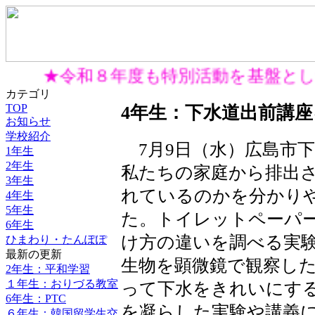
★令和８年度も特別活動を基盤と
カテゴリ
TOP
4年生：下水道出前講
お知らせ
学校紹介
7月9日（水）広島市下
1年生
2年生
私たちの家庭から排出
3年生
れているのかを分かり
4年生
5年生
た。トイレットペーパ
6年生
け方の違いを調べる実験
ひまわり・たんぽぽ
最新の更新
生物を顕微鏡で観察した
2年生：平和学習
１年生：おりづる教室
って下水をきれいにす
6年生：PTC
を凝らした実験や講義に
６年生：韓国留学生交