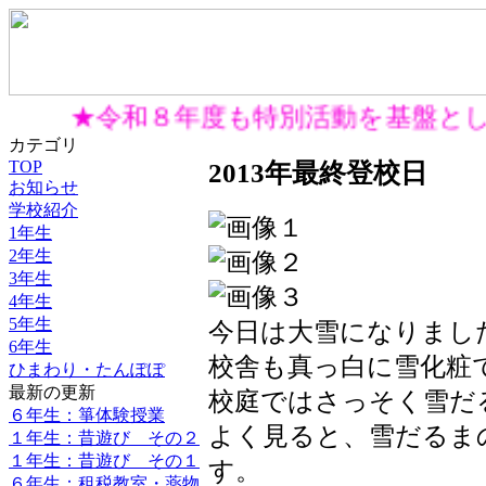
★令和８年度も特別活動を基盤とし
カテゴリ
TOP
2013年最終登校日
お知らせ
学校紹介
1年生
2年生
3年生
4年生
5年生
今日は大雪になりまし
6年生
校舎も真っ白に雪化粧
ひまわり・たんぽぽ
最新の更新
校庭ではさっそく雪だ
６年生：箏体験授業
よく見ると、雪だるま
１年生：昔遊び その２
１年生：昔遊び その１
す。
６年生：租税教室・薬物