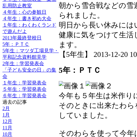
朝から雪合戦などの雪
乱用防止教室
４年生：心の参観日
られました。
４年生：書き初め大会
明日から長い休みには
１年生：わくわくランド
で遊んだよ
健康に気をつけて生活
2013年最終登校日
ます。
5年：ＰＴＣ
5年生：マツダ工場見学・
【5年生】 2013-12-20 10:
平和記念資料館見学
2年生：学習発表会
5年：ＰＴＣ
「子ども安全の日」の集
会
１年生：学習発表会
５年生：学習発表会
今年も５年生は米作り
６年生：学習発表会
過去の記事
そのときに出来たわら
2月
していました。
1月
12月
11月
そのわらを使って今年
10月