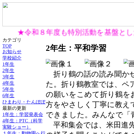
★令和８年度も特別活動を基盤と
カテゴリ
TOP
2年生：平和学習
お知らせ
学校紹介
1年生
2年生
折り鶴の話の読み聞かせ
3年生
た。折り鶴教室では、ペ
4年生
5年生
の願いをこめて折り鶴を
6年生
ひまわり・たんぽぽ
方をやさしく丁寧に教え
最新の更新
できました。みんなで「
1年生：学習発表会
4年生：PTC（科学
平和集会では、米田進先
実験ショー）
１年生：動物園へ行