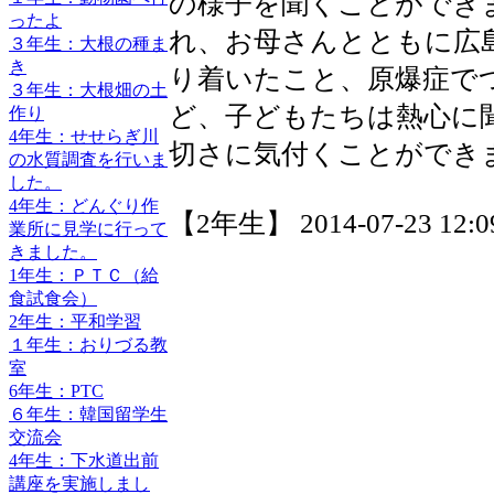
の様子を聞くことができ
ったよ
れ、お母さんとともに広
３年生：大根の種ま
き
り着いたこと、原爆症で
３年生：大根畑の土
ど、子どもたちは熱心に
作り
4年生：せせらぎ川
切さに気付くことができ
の水質調査を行いま
した。
4年生：どんぐり作
【2年生】 2014-07-23 12:09
業所に見学に行って
きました。
1年生：ＰＴＣ（給
食試食会）
2年生：平和学習
１年生：おりづる教
室
6年生：PTC
６年生：韓国留学生
交流会
4年生：下水道出前
講座を実施しまし