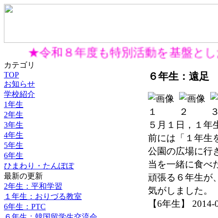
★令和８年度も特別活動を基盤と
カテゴリ
TOP
６年生：遠足
お知らせ
学校紹介
1年生
2年生
５月１日，１年
3年生
4年生
前には「１年生
5年生
公園の広場に行
6年生
当を一緒に食べ
ひまわり・たんぽぽ
最新の更新
頑張る６年生が
2年生：平和学習
気がしました。
１年生：おりづる教室
【6年生】 2014-05-
6年生：PTC
６年生：韓国留学生交流会