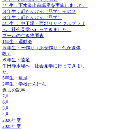
4年生：下水道出前講座を実施しました。
３年生：町たんけん（見学）その２
３年生：町たんけん（見学）
4年生 ： 中工場・西部リサイクルプラザ
へ 社会見学へ行ってきました。
プールの生き物調査
1年生：運動会
５年生：米作り（あぜ作り・代かき体
験）
６年生：遠足
牛田浄水場へ 社会見学に行ってきまし
た。
5年生：遠足
2年生：学校たんけん
過去の記事
7月
6月
5月
4月
2026年度
2025年度