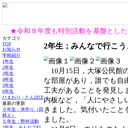
★令和８年度も特別活動を基盤とした
カテゴリ
TOP
2年生；みんなで行こ
お知らせ
学校紹介
1年生
2年生
10月15日，大塚公民館
3年生
な部屋があり，誰でも自
4年生
5年生
工夫があることを発見し
6年生
ひまわり・たんぽぽ
内板など，「人にやさし
最新の更新
きました。気付いたこと
５年生：米作り（田
植え）
ました。
５年生：野外活動
2年生；みんなで行