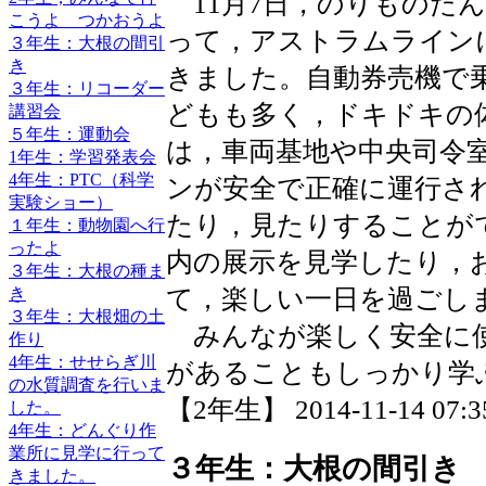
11月7日，のりものた
こうよ つかおうよ
って，アストラムライン
３年生：大根の間引
き
きました。自動券売機で
３年生：リコーダー
どもも多く，ドキドキの
講習会
５年生：運動会
は，車両基地や中央司令
1年生：学習発表会
4年生：PTC（科学
ンが安全で正確に運行さ
実験ショー）
たり，見たりすることが
１年生：動物園へ行
ったよ
内の展示を見学したり，
３年生：大根の種ま
て，楽しい一日を過ごし
き
３年生：大根畑の土
みんなが楽しく安全に使
作り
4年生：せせらぎ川
があることもしっかり学
の水質調査を行いま
【2年生】 2014-11-14 07:35
した。
4年生：どんぐり作
業所に見学に行って
３年生：大根の間引き
きました。