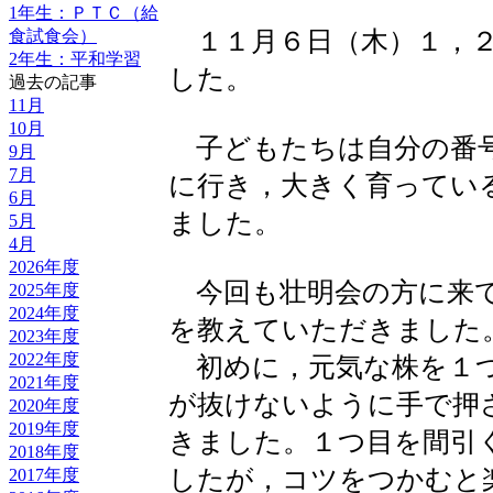
1年生：ＰＴＣ（給
１１月６日（木）１，２
食試食会）
2年生：平和学習
した。
過去の記事
11月
10月
子どもたちは自分の番号
9月
7月
に行き，大きく育ってい
6月
ました。
5月
4月
2026年度
今回も壮明会の方に来て
2025年度
2024年度
を教えていただきました
2023年度
2022年度
初めに，元気な株を１つ
2021年度
が抜けないように手で押
2020年度
2019年度
きました。１つ目を間引
2018年度
したが，コツをつかむと
2017年度