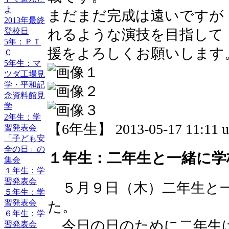
よ
まだまだ完成は遠いですが
2013年最終
登校日
れるような演技を目指して
5年：ＰＴ
援をよろしくお願いします
Ｃ
5年生：マ
ツダ工場見
学・平和記
念資料館見
学
2年生：学
【6年生】 2013-05-17 11:11 u
習発表会
「子ども安
全の日」の
１年生：二年生と一緒に学
集会
１年生：学
習発表会
５月９日（木）二年生と一
５年生：学
習発表会
た。
６年生：学
今日の日のために二年生
習発表会