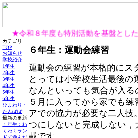
★令和８年度も特別活動を基盤とした
カテゴリ
TOP
６年生：運動会練習
お知らせ
学校紹介
運動会の練習が本格的にス
1年生
2年生
とっては小学校生活最後の
3年生
4年生
なんといっても気合が入る
5年生
6年生
５月に入ってから家でも練
ひまわり・
アでの協力が必要な二人技
たんぽぽ
最新の更新
つにしないと完成しない，
１年生：わ
くわくラン
載です。
ドで遊んだ