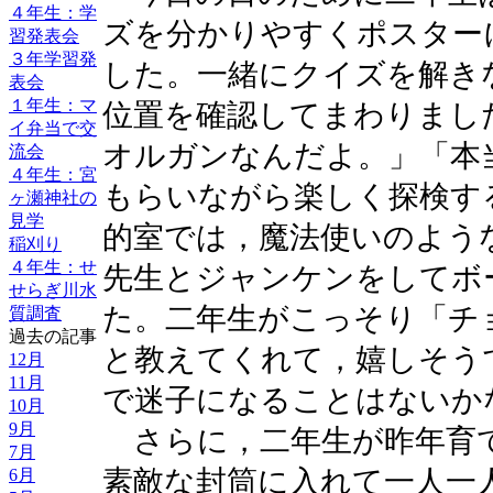
４年生：学
ズを分かりやすくポスター
習発表会
３年学習発
した。一緒にクイズを解き
表会
１年生：マ
位置を確認してまわりまし
イ弁当で交
オルガンなんだよ。」「本
流会
４年生：宮
もらいながら楽しく探検す
ヶ瀬神社の
見学
的室では，魔法使いのよう
稲刈り
４年生：せ
先生とジャンケンをしてボ
せらぎ川水
た。二年生がこっそり「チ
質調査
過去の記事
と教えてくれて，嬉しそう
12月
11月
で迷子になることはないか
10月
9月
さらに，二年生が昨年育
7月
素敵な封筒に入れて一人一
6月