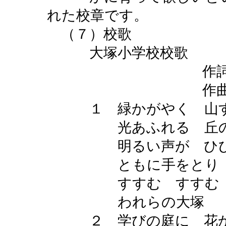
れた校章です。
（７）校歌
大塚小学校校歌
作詞 校歌制
作曲 田中
１ 緑かがやく 山
光あふれる 丘の
明るい声が ひび
ともに手をとり 
すすむ すすむ
われらの大塚
２ 学びの庭に 花か