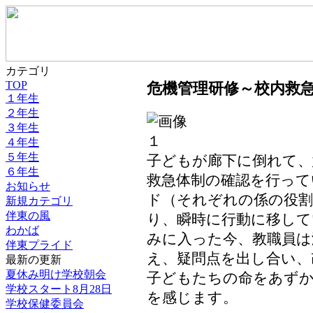
カテゴリ
TOP
危機管理研修～校内救
１年生
２年生
３年生
４年生
５年生
子どもが廊下に倒れて、
６年生
救急体制の確認を行って
お知らせ
ド（それぞれの係の役
新規カテゴリ
伴東の風
り、瞬時に行動に移して
わかば
みに入った今、教職員は
伴東プライド
え、疑問点を出し合い、
最新の更新
夏休み明け学校朝会
子どもたちの命をあず
学校スタート8月28日
を感じます。
学校保健委員会