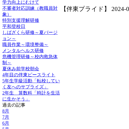
学力向上にむけて
【伴東プライド】 2024-07-2
不審者対応訓練（教職員対
象）
特別支援理解研修
平和登校日
しばざくら研修～夏バージ
ョン～
職員作業～環境整備～
メンタルヘルス研修
危機管理研修～校内救急体
制～
夏休み前学校朝会
4年目の伴東ピースライト
5年生学級活動「転校してい
く友へのサプライズ」
2年生 算数科「時計を生活
に生かそう」
過去の記事
8月
7月
6月