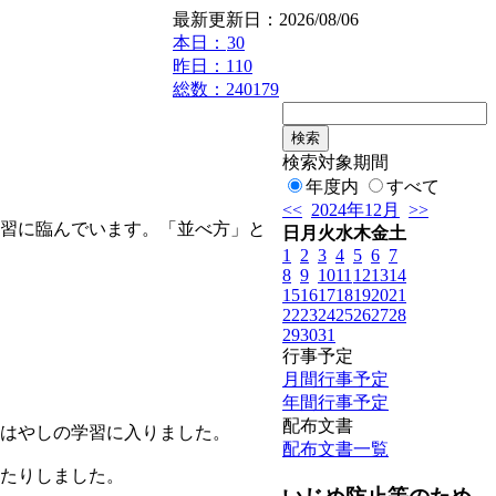
最新更新日：2026/08/06
本日：
30
昨日：110
総数：240179
検索対象期間
年度内
すべて
<<
2024年12月
>>
習に臨んでいます。「並べ方」と
日
月
火
水
木
金
土
1
2
3
4
5
6
7
8
9
10
11
12
13
14
15
16
17
18
19
20
21
22
23
24
25
26
27
28
29
30
31
行事予定
月間行事予定
年間行事予定
配布文書
はやしの学習に入りました。
配布文書一覧
たりしました。