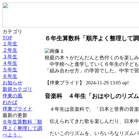
カテゴリ
６年生算数科「順序よく整理して調
TOP
１年生
２年生
３年生
校庭の木々がだんだんと色付くのを楽しみ
４年生
中学校へと進学していく６年生の子ども
５年生
「組み合わせ方」の学習でした。中学で習
６年生
お知らせ
【伴東プライド】 2024-11-29 13:05 up!
新規カテゴリ
音楽科 ４年生「おはやしのリズム
伴東の風
わかば
伴東プライド
４年生は音楽科で、「日本と世界の音楽
最新の更新
伝えられてきた歌を楽しんだり、日本中
６年生算数科「順
序よく整理して調
たいこのリズムを、いろいろなリズムパ
べよう」