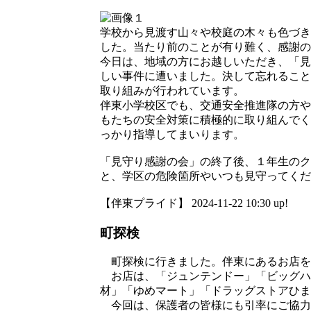
学校から見渡す山々や校庭の木々も色づき
した。当たり前のことが有り難く、感謝の
今日は、地域の方にお越しいただき、「見
しい事件に遭いました。決して忘れること
取り組みが行われています。
伴東小学校区でも、交通安全推進隊の方や
もたちの安全対策に積極的に取り組んでく
っかり指導してまいります。
「見守り感謝の会」の終了後、１年生のク
と、学区の危険箇所やいつも見守ってくだ
【伴東プライド】 2024-11-22 10:30 up!
町探検
町探検に行きました。伴東にあるお店を
お店は、「ジュンテンドー」「ビッグハ
材」「ゆめマート」「ドラッグストアひま
今回は、保護者の皆様にも引率にご協力