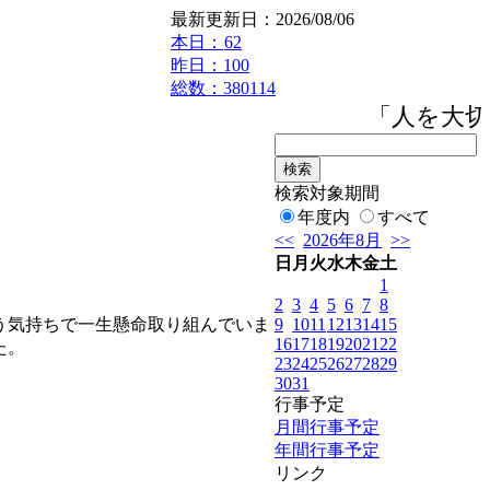
最新更新日：2026/08/06
本日：
62
昨日：100
総数：380114
「人を大切
検索対象期間
年度内
すべて
<<
2026年8月
>>
日
月
火
水
木
金
土
。
1
2
3
4
5
6
7
8
9
10
11
12
13
14
15
う気持ちで一生懸命取り組んでいま
16
17
18
19
20
21
22
た。
23
24
25
26
27
28
29
30
31
行事予定
月間行事予定
年間行事予定
リンク