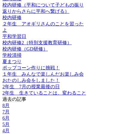
校内研修（平和について子どもの振り
返りからさらに平和へ繋げる）
校内研修
２年生 アオギリさんのことを習った
よ
平和学習日
校内研修2（特別支援教育研修）
校内研修（GD研修）
学校清掃
夏まつり
ポップコーン作りに挑戦！
１年生 みんなで楽しんだお楽しみ会
おたのしみ会をしました！
2年生 7月の授業最後の日
2年生 生きていることは、変わること
過去の記事
8月
7月
6月
5月
4月