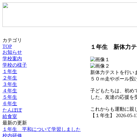
カテゴリ
１年生 新体力テ
TOP
お知らせ
学校案内
学校の様子
１年生
新体力テストを行い
２年生
５０ｍ走やボール投
３年生
４年生
子どもたちは、初め
５年生
した。友達の応援を
６年生
これからも運動に親
たんぽぽ
【１年生】 2026-05-13 
給食室
最新の更新
１年生 平和について学習しました
校内研修