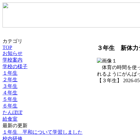
カテゴリ
３年生 新体力
TOP
お知らせ
学校案内
学校の様子
体育の時間を使っ
１年生
れるようにがんばっ
２年生
【３年生】 2026-05-13
３年生
４年生
５年生
６年生
たんぽぽ
給食室
最新の更新
１年生 平和について学習しました
校内研修