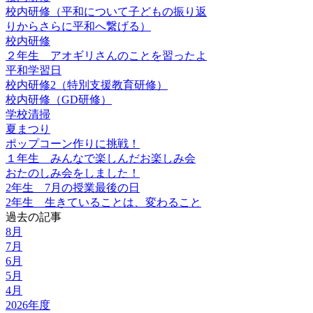
校内研修（平和について子どもの振り返
りからさらに平和へ繋げる）
校内研修
２年生 アオギリさんのことを習ったよ
平和学習日
校内研修2（特別支援教育研修）
校内研修（GD研修）
学校清掃
夏まつり
ポップコーン作りに挑戦！
１年生 みんなで楽しんだお楽しみ会
おたのしみ会をしました！
2年生 7月の授業最後の日
2年生 生きていることは、変わること
過去の記事
8月
7月
6月
5月
4月
2026年度