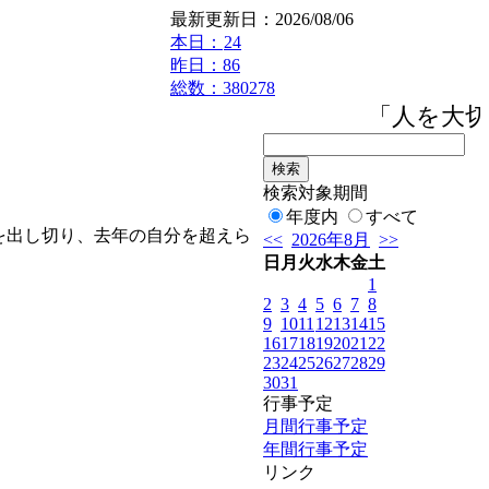
最新更新日：2026/08/06
本日：
24
昨日：86
総数：380278
「人を大切
検索対象期間
年度内
すべて
を出し切り、去年の自分を超えら
<<
2026年8月
>>
日
月
火
水
木
金
土
1
2
3
4
5
6
7
8
9
10
11
12
13
14
15
16
17
18
19
20
21
22
23
24
25
26
27
28
29
30
31
行事予定
月間行事予定
年間行事予定
リンク