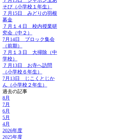
７月15日 シャボン玉あ
そび（小学校１年生）
７月15日 みどりの羽根
募金
７月１４日 校内授業研
究会（中２）
7月14日 ブロック集会
（前期）
７月１３日 大掃除（中
学校）
７月13日 お寺へ訪問
（小学校６年生）
7月13日 じこくとじか
ん（小学校２年生）
過去の記事
8月
7月
6月
5月
4月
2026年度
2025年度