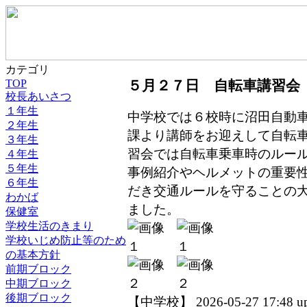
カテゴリ
TOP
５月２７日 自転車講習会
校長あいさつ
１年生
中学校では６校時に沼田自動
２年生
課より講師をお迎えして自転
３年生
習会では自転車乗車時のルー
４年生
５年生
事例紹介やヘルメットの重要
６年生
だき交通ルールを守ることの
わかば
ました。
保健室
学校生活のきまり
学校いじめ防止等のため
の基本方針
前期ブロック
中期ブロック
後期ブロック
【中学校】 2026-05-27 17:48 u