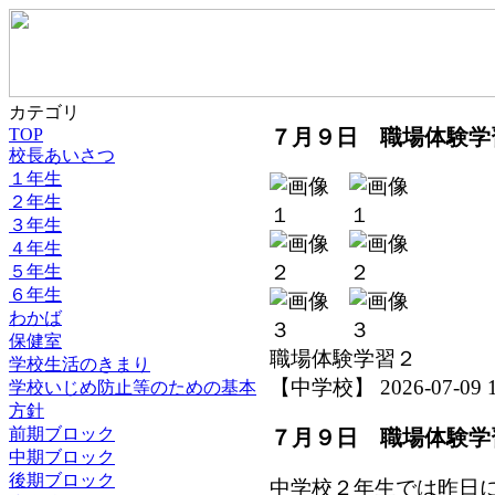
カテゴリ
７月９日 職場体験学
TOP
校長あいさつ
１年生
２年生
３年生
４年生
５年生
６年生
わかば
保健室
職場体験学習２
学校生活のきまり
【中学校】 2026-07-09 12
学校いじめ防止等のための基本
方針
前期ブロック
７月９日 職場体験学
中期ブロック
後期ブロック
中学校２年生では昨日