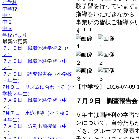
小学校
験学習を行っています
中学校
指導をいただきながら
中１
事業所の皆様ご指導を
中２
中３
す！！
学校だより
最新の更新
７月９日 職場体験学習２（中
２）
７月９日 職場体験学習（中
２）
７月９日 調査報告会（小学校
５年生）
【中学校】 2026-07-09 12
7月９日 リズムに合わせて（小
学校２年生）
７月９日 調査報告会
７月８日 職場体験学習（中
２）
7月７日 水泳指導（小学校３・
５年生は国語科の学習
４年生）
ンについて、自分たち
７月６日 防災出前授業（中
ドを、グループで発表
１）
子どもたちはまとめた