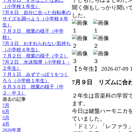
７月６日 すきなことなあに
（小学校１年生）
聞く側もしっかり聞い
7月６日 自分に合った自転車の
した。
サイズを調べよう（小学校４年
生）
７月３日 授業の様子（中学
校）
7月３日 わすれられない気持ち
（小学校４年生）
７月２日 授業の様子（中２）
7月２日 水泳指導（小学校１・
２年生）
【５年生】 2026-07-09 10
７月１日 みずでっぽうをつく
ろう（小学校１年生）
7月９日 リズムに合
６月３０日 授業の様子（中
２・中３）
２年生は音楽科の学習
過去の記事
ます。
7月
今日は鍵盤ハーモニカ
6月
5月
ていました。
4月
「ドミソ」「レファラ
2026年度