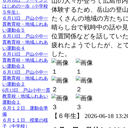
山の人々が登って広島市
６月16日 ソーイング
はじめの一歩（小学校
体験するため、岳山の登
５年生）
たくさんの地域の方たち
６月13日 戸山小中一
貫教育校・地域ふれあ
晴らし台で戦時中の話や
い運動会５
位置関係などを話してい
６月13日 戸山小中一
貫教育校・地域ふれあ
疲れたようでしたが、と
い運動会４
した。
６月13日 戸山小中一
貫教育校・地域ふれあ
い運動会３
６月13日 戸山小中一
貫教育校・地域ふれあ
い運動会２
6月13日 戸山小中一貫
教育校・地域ふれあい
運動会１
６月１２日 運動会準
備
【６年生】 2026-06-18 13:20
６月１１日 授業の様
子（中学校）