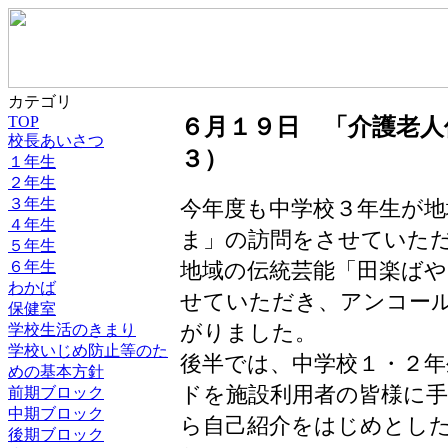
カテゴリ
TOP
６月１９日 「介護老人
校長あいさつ
３）
１年生
２年生
３年生
今年度も中学校３年生が地
４年生
ま」の訪問をさせていた
５年生
６年生
地域の伝統芸能「田楽ば
わかば
せていただき、アンコー
保健室
がりました。
学校生活のきまり
学校いじめ防止等のた
後半では、中学校１・２
めの基本方針
ドを施設利用者の皆様に
前期ブロック
中期ブロック
ら自己紹介をはじめとし
後期ブロック