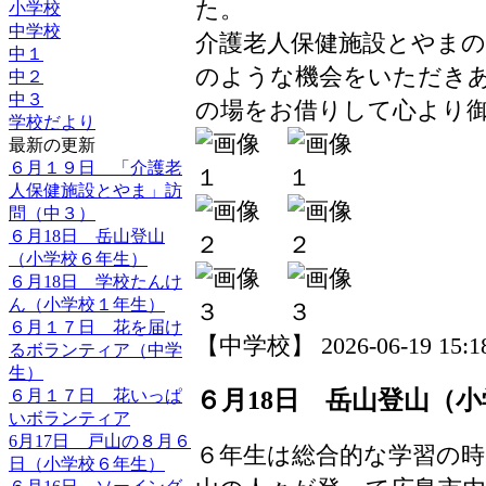
た。
小学校
中学校
介護老人保健施設とやま
中１
のような機会をいただき
中２
中３
の場をお借りして心より
学校だより
最新の更新
６月１９日 「介護老
人保健施設とやま」訪
問（中３）
６月18日 岳山登山
（小学校６年生）
６月18日 学校たんけ
ん（小学校１年生）
６月１７日 花を届け
【中学校】 2026-06-19 15:18
るボランティア（中学
生）
６月１７日 花いっぱ
６月18日 岳山登山（
いボランティア
6月17日 戸山の８月６
６年生は総合的な学習の
日（小学校６年生）