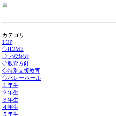
カテゴリ
TOP
◇HOME
◇学校紹介
◇教育方針
◇特別支援教育
◇バレーボール
１年生
２年生
３年生
４年生
５年生