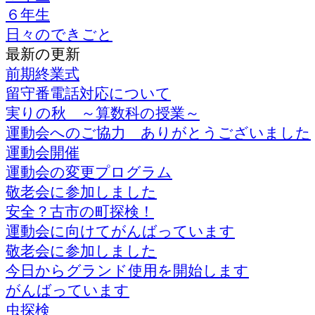
６年生
日々のできごと
最新の更新
前期終業式
留守番電話対応について
実りの秋 ～算数科の授業～
運動会へのご協力 ありがとうございました
運動会開催
運動会の変更プログラム
敬老会に参加しました
安全？古市の町探検！
運動会に向けてがんばっています
敬老会に参加しました
今日からグランド使用を開始します
がんばっています
虫探検