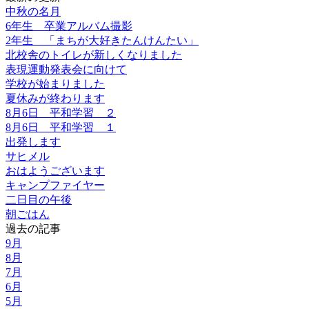
中秋の名月
6年生 卒業アルバム撮影
2年生 「まちが大好きたんけんたい」
北校舎のトイレが新しくなりました
表現運動発表会に向けて
学校が始まりました
夏休みが終わります
8月6日 平和学習 ２
8月6日 平和学習 １
出発します
サヒメル
おはようございます
キャンプファイヤー
二日目の午後
朝ごはん
過去の記事
9月
8月
7月
6月
5月