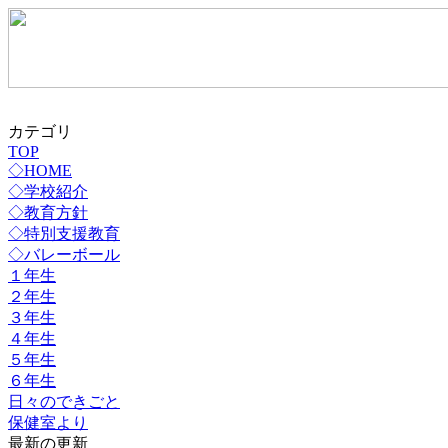
カテゴリ
TOP
◇HOME
◇学校紹介
◇教育方針
◇特別支援教育
◇バレーボール
１年生
２年生
３年生
４年生
５年生
６年生
日々のできごと
保健室より
最新の更新