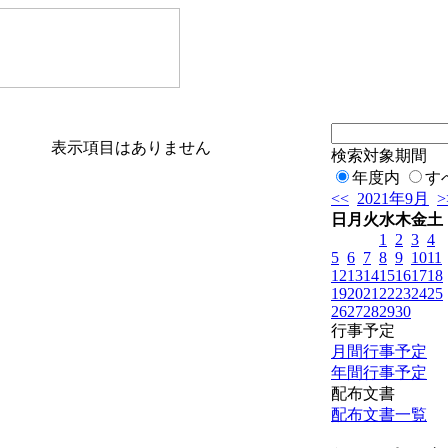
表示項目はありません
検索対象期間
年度内
す
<<
2021年9月
>
日
月
火
水
木
金
土
1
2
3
4
5
6
7
8
9
10
11
12
13
14
15
16
17
18
19
20
21
22
23
24
25
26
27
28
29
30
行事予定
月間行事予定
年間行事予定
配布文書
配布文書一覧