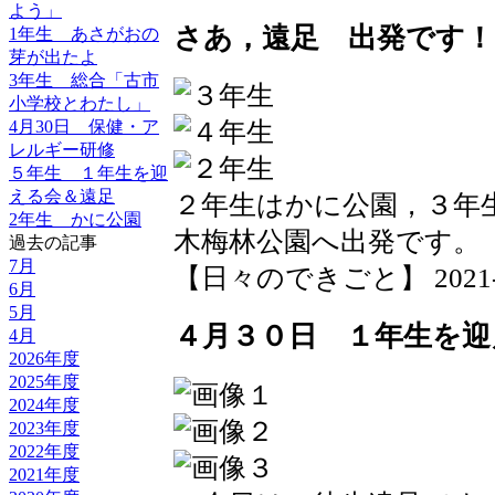
よう」
さあ，遠足 出発です！
1年生 あさがおの
芽が出たよ
3年生 総合「古市
小学校とわたし」
4月30日 保健・ア
レルギー研修
５年生 １年生を迎
える会＆遠足
２年生はかに公園，３年
2年生 かに公園
木梅林公園へ出発です。
過去の記事
7月
【日々のできごと】 2021-04-
6月
5月
４月３０日 １年生を迎
4月
2026年度
2025年度
2024年度
2023年度
2022年度
2021年度