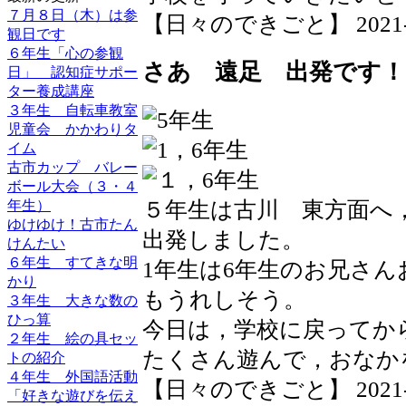
７月８日（木）は参
【日々のできごと】 2021-04-
観日です
６年生「心の参観
さあ 遠足 出発です！
日」 認知症サポー
ター養成講座
３年生 自転車教室
児童会 かかわりタ
イム
古市カップ バレー
ボール大会（３・４
５年生は古川 東方面へ
年生）
ゆけゆけ！古市たん
出発しました。
けんたい
６年生 すてきな明
1年生は6年生のお兄さ
かり
もうれしそう。
３年生 大きな数の
ひっ算
今日は，学校に戻ってか
２年生 絵の具セッ
たくさん遊んで，おなか
トの紹介
４年生 外国語活動
【日々のできごと】 2021-04-
「好きな遊びを伝え