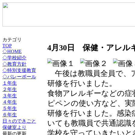
カテゴリ
4月30日 保健・アレル
TOP
◇HOME
◇学校紹介
◇教育方針
◇特別支援教育
午後は教職員全員で、
◇バレーボール
研修を行いました。
１年生
２年生
食物アレルギーなどの症
３年生
ピペンの使い方など、実
４年生
５年生
研修を行いました。感染
６年生
日々のできごと
いても教職員で共通認識
保健室より
学校を守っていきたいと
最新の更新