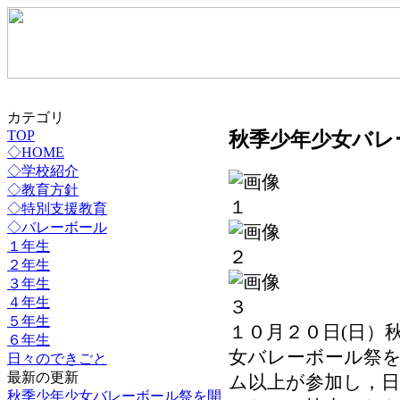
カテゴリ
TOP
秋季少年少女バレ
◇HOME
◇学校紹介
◇教育方針
◇特別支援教育
◇バレーボール
１年生
２年生
３年生
４年生
５年生
１０月２０日(日）
６年生
女バレーボール祭
日々のできごと
最新の更新
ム以上が参加し，
秋季少年少女バレーボール祭を開