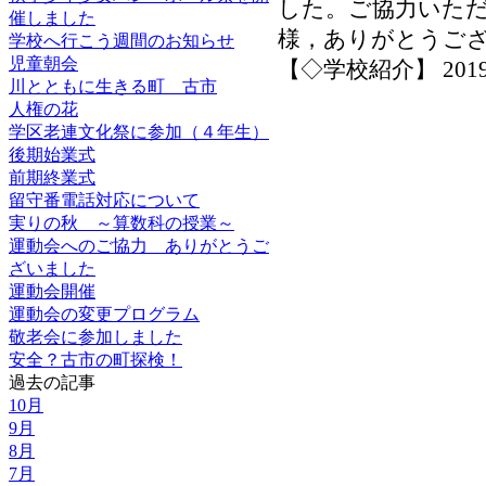
した。ご協力いた
催しました
様，ありがとうご
学校へ行こう週間のお知らせ
児童朝会
【◇学校紹介】 2019-10
川とともに生きる町 古市
人権の花
学区老連文化祭に参加（４年生）
後期始業式
前期終業式
留守番電話対応について
実りの秋 ～算数科の授業～
運動会へのご協力 ありがとうご
ざいました
運動会開催
運動会の変更プログラム
敬老会に参加しました
安全？古市の町探検！
過去の記事
10月
9月
8月
7月