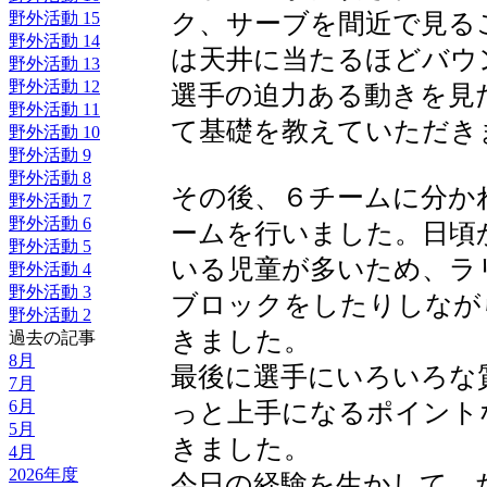
野外活動 15
ク、サーブを間近で見る
野外活動 14
は天井に当たるほどバウ
野外活動 13
野外活動 12
選手の迫力ある動きを見
野外活動 11
て基礎を教えていただき
野外活動 10
野外活動 9
野外活動 8
その後、６チームに分か
野外活動 7
野外活動 6
ームを行いました。日頃
野外活動 5
いる児童が多いため、ラ
野外活動 4
野外活動 3
ブロックをしたりしなが
野外活動 2
きました。
過去の記事
8月
最後に選手にいろいろな
7月
6月
っと上手になるポイント
5月
きました。
4月
2026年度
今日の経験を生かして、