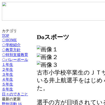
カテゴリ
Doスポーツ
TOP
◇HOME
◇学校紹介
◇教育方針
◇特別支援教育
◇バレーボール
１年生
２年生
古市小学校卒業生のＪＴ
３年生
いる井上航選手をはじめ
４年生
５年生
た。
６年生
日々のできごと
最新の更新
選手の方が日頃されてい
野外活動 16