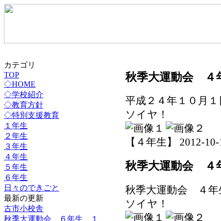
カテゴリ
TOP
秋季大運動会 ４
◇HOME
◇学校紹介
平成２４年１０月１
◇教育方針
ソイヤ！
◇特別支援教育
１年生
２年生
【４年生】 2012-10-12 
３年生
４年生
秋季大運動会 ４
５年生
６年生
日々のできごと
秋季大運動会 ４年
最新の更新
ソイヤ！
古市小校舎
秋季大運動会 ６年生 １