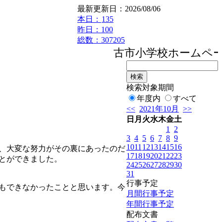
最新更新日：2026/08/06
本日：
135
昨日：100
総数：307205
古市小学校ホームペー
検索対象期間
年度内
すべて
<<
2021年10月
>>
日
月
火
水
木
金
土
1
2
3
4
5
6
7
8
9
10
11
12
13
14
15
16
、大変な努力がその裏にあったのだ
17
18
19
20
21
22
23
とができました。
24
25
26
27
28
29
30
31
行事予定
もできなかったことと思います。今
月間行事予定
年間行事予定
配布文書