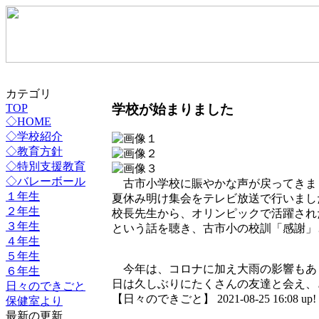
カテゴリ
学校が始まりました
TOP
◇HOME
◇学校紹介
◇教育方針
◇特別支援教育
◇バレーボール
古市小学校に賑やかな声が戻ってきま
１年生
夏休み明け集会をテレビ放送で行いまし
２年生
校長先生から、オリンピックで活躍され
３年生
という話を聴き、古市小の校訓「感謝」
４年生
５年生
今年は、コロナに加え大雨の影響もあ
６年生
日は久しぶりにたくさんの友達と会え、
日々のできごと
【日々のできごと】 2021-08-25 16:08 up!
保健室より
最新の更新