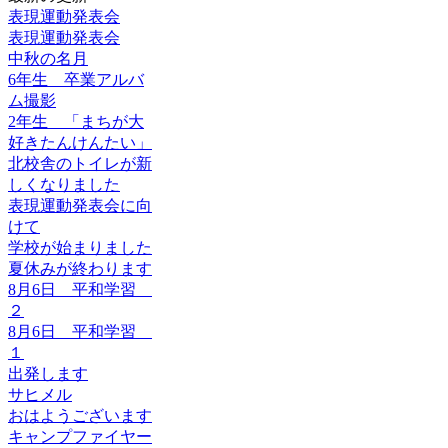
表現運動発表会
表現運動発表会
中秋の名月
6年生 卒業アルバ
ム撮影
2年生 「まちが大
好きたんけんたい」
北校舎のトイレが新
しくなりました
表現運動発表会に向
けて
学校が始まりました
夏休みが終わります
8月6日 平和学習
２
8月6日 平和学習
１
出発します
サヒメル
おはようございます
キャンプファイヤー