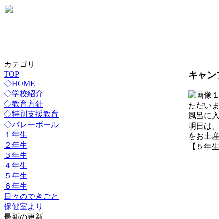
カテゴリ
キャン
TOP
◇HOME
◇学校紹介
◇教育方針
ただい
◇特別支援教育
風呂に
◇バレーボール
明日は
１年生
をお土
２年生
【５年生】 2
３年生
４年生
５年生
６年生
日々のできごと
保健室より
最新の更新