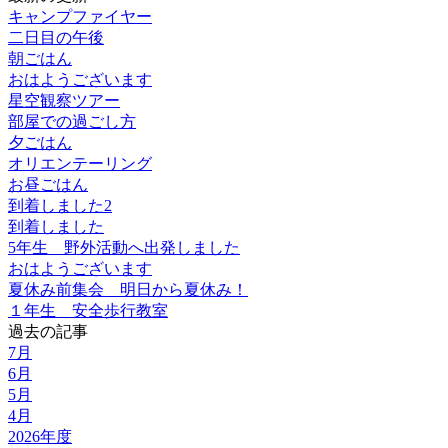
キャンプファイヤー
二日目の午後
朝ごはん
おはようございます
星空観察ツアー
部屋での過ごし方
夕ごはん
オリエンテーリング
お昼ごはん
到着しました2
到着しました
5年生 野外活動へ出発しました
おはようございます
夏休み前集会 明日から夏休み！
１年生 安全歩行教室
過去の記事
7月
6月
5月
4月
2026年度