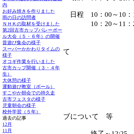
内
お好み焼きを作りました
日程 10：00～10：
雨の日の訪問者
10：20～11：
ＮＨＫの取材を受けました
第2回古市カップバレーボー
「入学に
ル大会（５・６年）の開催
・入学前
昔遊び集会の様子
スーパーかかわりタイムの
て
様子
・入学受
オコギ作業を行いました
古市カップ開催（３・４年
・入学
生）
・口座振
大休憩の様子
運動遊び教室（ボール）
・通学
すこやか朝会での持久走
・登校班
古市フェスタの様子
児童朝会の様子
・児童館 
校外学習（５年）
ブについて 等
過去の記事
12月
11月
終了～12:25 