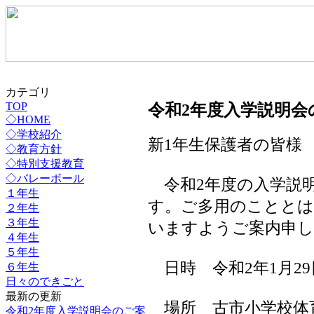
カテゴリ
令和2年度入学説明会
TOP
◇HOME
◇学校紹介
新1年生保護者の皆様
◇教育方針
◇特別支援教育
◇バレーボール
令和2年度の入学説
１年生
す。ご多用のことと
２年生
３年生
いますようご案内申し
４年生
５年生
日時 令和2年1月29日
６年生
日々のできごと
最新の更新
場所 古市小学校体
令和2年度入学説明会のご案