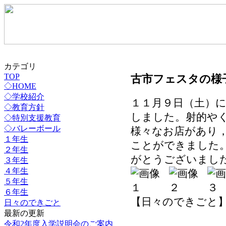
カテゴリ
TOP
古市フェスタの様
◇HOME
◇学校紹介
１１月９日（土）
◇教育方針
しました。射的や
◇特別支援教育
◇バレーボール
様々なお店があり
１年生
ことができました
２年生
がとうございまし
３年生
４年生
５年生
６年生
【日々のできごと】 2019
日々のできごと
最新の更新
令和2年度入学説明会のご案内