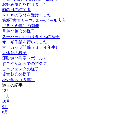
お好み焼きを作りました
雨の日の訪問者
ＮＨＫの取材を受けました
第2回古市カップバレーボール大会
（５・６年）の開催
昔遊び集会の様子
スーパーかかわりタイムの様子
オコギ作業を行いました
古市カップ開催（３・４年生）
大休憩の様子
運動遊び教室（ボール）
すこやか朝会での持久走
古市フェスタの様子
児童朝会の様子
校外学習（５年）
過去の記事
12月
11月
10月
9月
8月