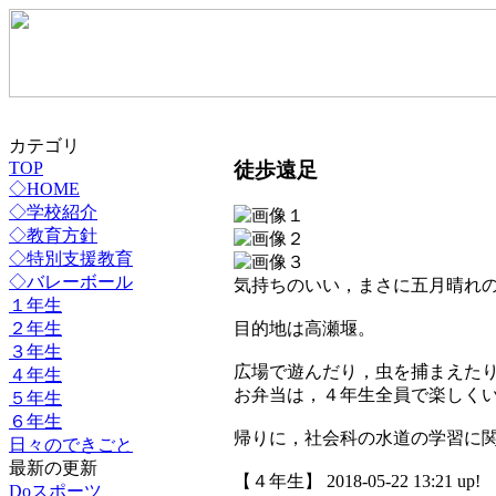
カテゴリ
徒歩遠足
TOP
◇HOME
◇学校紹介
◇教育方針
◇特別支援教育
◇バレーボール
気持ちのいい，まさに五月晴れ
１年生
２年生
目的地は高瀬堰。
３年生
広場で遊んだり，虫を捕まえた
４年生
お弁当は，４年生全員で楽しく
５年生
６年生
帰りに，社会科の水道の学習に
日々のできごと
最新の更新
【４年生】 2018-05-22 13:21 up!
Doスポーツ