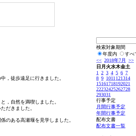
検索対象期間
年度内
すべ
<<
2018年7月
>>
日
月
火
水
木
金
土
1
2
3
4
5
6
7
8
9
10
11
12
13
14
の中，徒歩遠足に行きました。
15
16
17
18
19
20
21
22
23
24
25
26
27
28
29
30
31
行事予定
りと，自然を満喫しました。
月間行事予定
いただきました。
年間行事予定
配布文書
関係のある高瀬堰を見学しました。
配布文書一覧